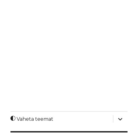
laienda
Vaheta teemat
alamme