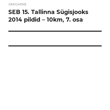
JÄRGMINE
SEB 15. Tallinna Sügisjooks
Järgmine
postitus:
2014 pildid – 10km, 7. osa