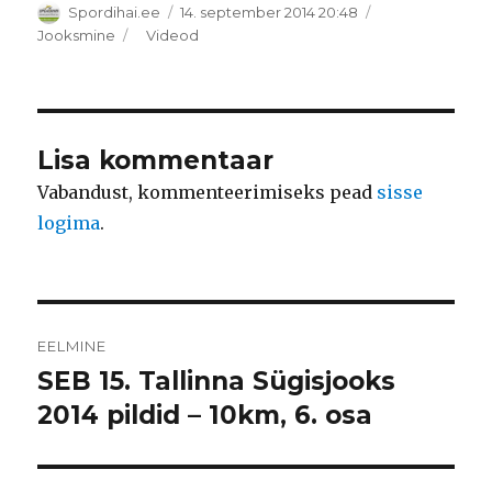
Autor
Postitatud
Spordihai.ee
14. september 2014 20:48
Rubriigid
Sildid
Jooksmine
Videod
Lisa kommentaar
Vabandust, kommenteerimiseks pead
sisse
logima
.
Navigeerimine
EELMINE
SEB 15. Tallinna Sügisjooks
Eelmine
postitus:
2014 pildid – 10km, 6. osa