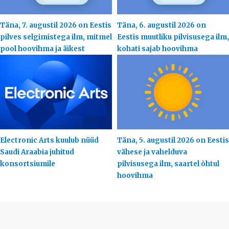
Täna, 7. augustil 2026 on Eestis
Täna, 6. augustil 2026 on
pilves selgimistega ilm, mitmel
Eestis muutliku pilvisusega ilm,
pool hoovihma ja äikest
kohati sajab hoovihma
Electronic Arts kuulub nüüd
Täna, 5. augustil 2026 on Eestis
Saudi Araabia juhitud
vähese ja vahelduva
konsortsiumile
pilvisusega ilm, saartel õhtul
hoovihma