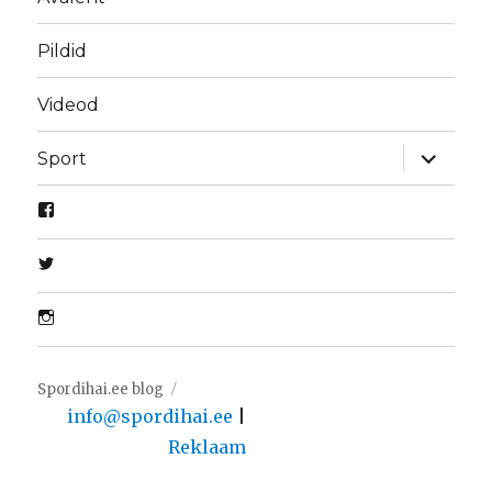
Pildid
Videod
laienda
Sport
alamme
Spordihai.ee blog
info@spordihai.ee
|
Reklaam