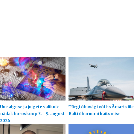
Uue alguse ja julgete valikute
Türgi õhuvägi võttis Ämaris üle
nädal: horoskoop 3. - 9. august
Balti õhuruumi kaitsmise
2026