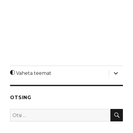
laienda
Vaheta teemat
alamme
OTSING
OTS
Otsi: