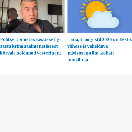
Politsei toimetas Eestisse ligi
Täna, 3. augustil 2026 on Eestis
aasta kriminaalmenetlusest
vähese ja vahelduva
kõrvale hoidunud Vesterineni
pilvisusega ilm, kohati
hoovihma