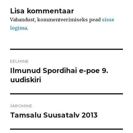
Lisa kommentaar
Vabandust, kommenteerimiseks pead
sisse
logima
.
Navigeerimine
EELMINE
Ilmunud Spordihai e-poe 9.
Eelmine
postitus:
uudiskiri
JÄRGMINE
Tamsalu Suusatalv 2013
Järgmine
postitus: