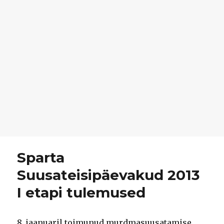
Sparta
Suusateisipäevakud 2013
I etapi tulemused
8. jaanuaril toimunud murdmasuusatamise