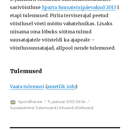
sarivõistluse
Sparta Suusateisipäevakud 2013
I
etapi tulemused. Pirita terviserajal peetud
võistlusel võeti mõõtu vabatehnikas. Lisaks
niisama oma lõbuks sõitma tulnud
suusatajatele võisteldi ka ajapeale –
võistlussuusatajad, allpool nende tulemused.
Tulemused
Vaata tulemusi
(
ametlik info
)
Autor
Postitatud
Spordihai.ee
11. jaanuar 2013 06:54
Rubriigid
Suusatamine
,
Tulemused
,
Üritused
,
Võistlused