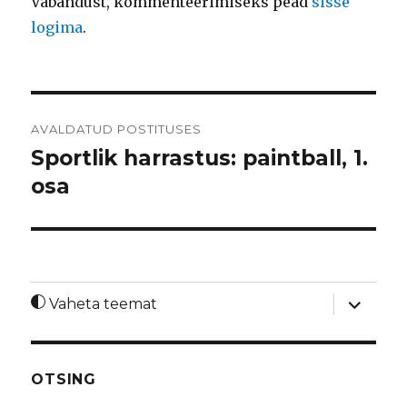
Vabandust, kommenteerimiseks pead
sisse
logima
.
Navigeerimine
AVALDATUD POSTITUSES
Sportlik harrastus: paintball, 1.
osa
laienda
Vaheta teemat
alamme
OTSING