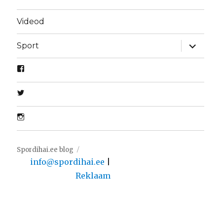
Videod
laienda
Sport
alamme
Spordihai.ee blog
info@spordihai.ee
|
Reklaam