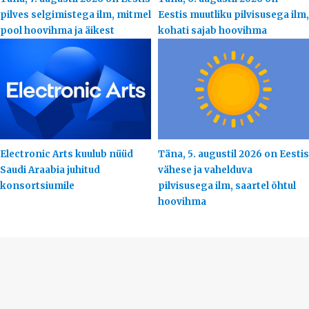
pilves selgimistega ilm, mitmel
Eestis muutliku pilvisusega ilm,
pool hoovihma ja äikest
kohati sajab hoovihma
Electronic Arts kuulub nüüd
Täna, 5. augustil 2026 on Eestis
Saudi Araabia juhitud
vähese ja vahelduva
konsortsiumile
pilvisusega ilm, saartel õhtul
hoovihma