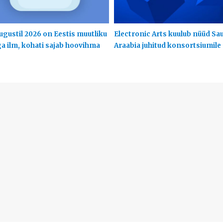
ugustil 2026 on Eestis muutliku
Electronic Arts kuulub nüüd Sa
ga ilm, kohati sajab hoovihma
Araabia juhitud konsortsiumile