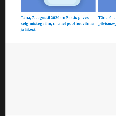
Täna, 7. augustil 2026 on Eestis pilves
Täna, 6. a
selgimistega ilm, mitmel pool hoovihma
pilvisuse
ja äikest