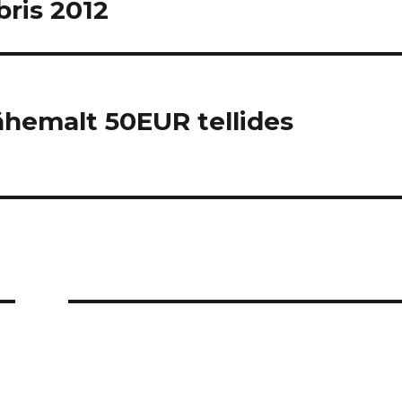
ris 2012
ähemalt 50EUR tellides