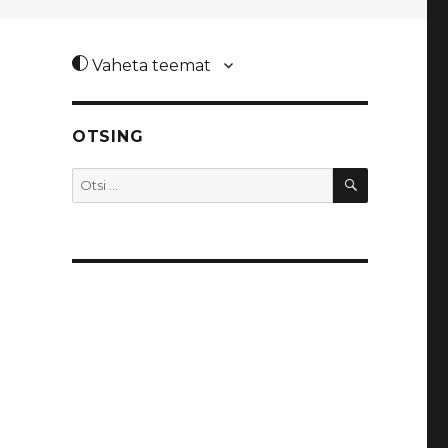
Vaheta teemat
OTSING
OTSI
Otsi: