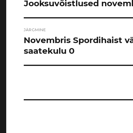
Jooksuvõistlused novemb
Eelmine
postitus:
JÄRGMINE
Novembris Spordihaist v
Järgmine
postitus:
saatekulu 0