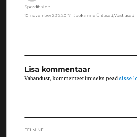
Autor
Spordihai.ee
Postitatud
Rubriigid
10. november 2012 20:17
Jooksmine
,
Üritused
,
Võistlused
Lisa kommentaar
Vabandust, kommenteerimiseks pead
sisse 
Navigeerimine
EELMINE