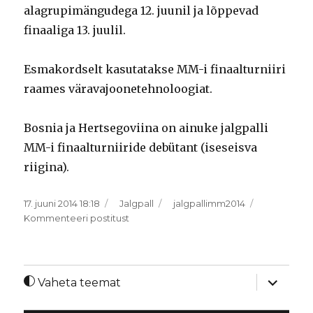
alagrupimängudega 12. juunil ja lõppevad
finaaliga 13. juulil.
Esmakordselt kasutatakse MM-i finaalturniiri
raames väravajoonetehnoloogiat.
Bosnia ja Hertsegoviina on ainuke jalgpalli
MM-i finaalturniiride debütant (iseseisva
riigina).
Postitatud
Rubriigid
Sildid
17. juuni 2014 18:18
Jalgpall
jalgpallimm2014
Jalgpalli
Kommenteeri postitust
MM
2014
laienda
Vaheta teemat
alamme