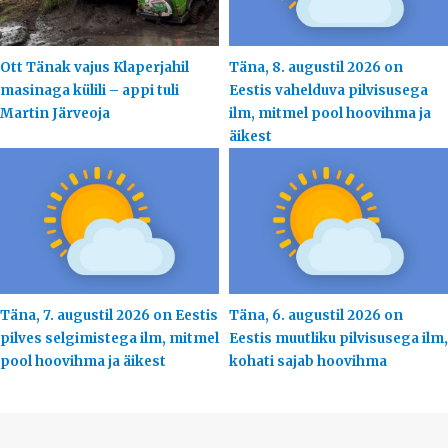
Ott Tänak vajus Klaperjahil
Täna, 8. augustil 2026 on
masinaga külili – appi tuli
Eestis vahelduva pilvisusega
Martin Järveoja
ilm, mitmel pool hoovihma ja
äikest
Täna, 7. augustil 2026 on Eestis
Täna, 6. augustil 2026 on
pilves selgimistega ilm, mitmel
Eestis muutliku pilvisusega ilm,
pool hoovihma ja äikest
kohati sajab hoovihma