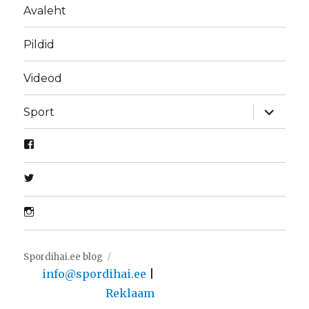
Avaleht
Pildid
Videod
laienda
Sport
alamme
Spordihai.ee blog
info@spordihai.ee
|
Reklaam