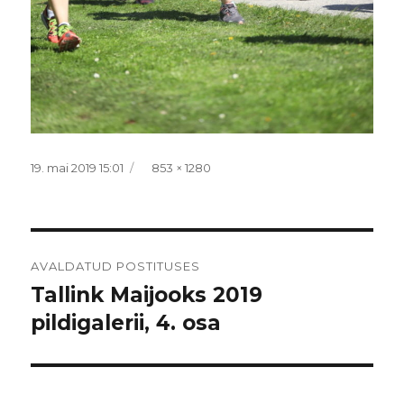
Postitatud
Täissuurus
19. mai 2019 15:01
853 × 1280
Navigeerimine
AVALDATUD POSTITUSES
Tallink Maijooks 2019
pildigalerii, 4. osa