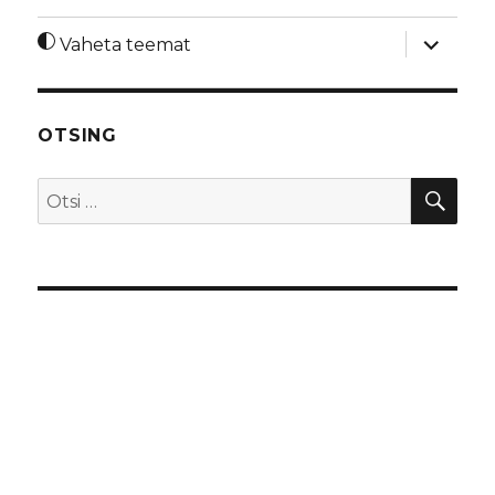
laienda
Vaheta teemat
alamme
OTSING
OTS
Otsi: