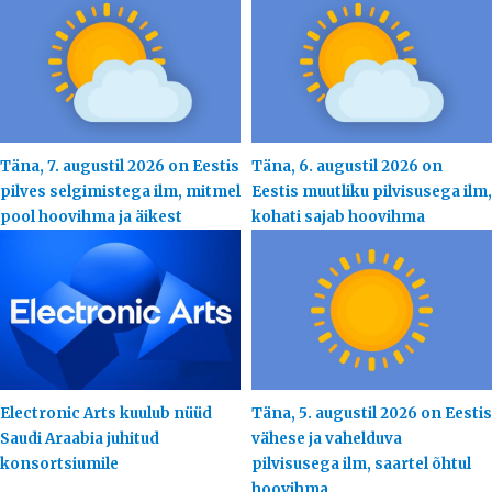
Täna, 7. augustil 2026 on Eestis
Täna, 6. augustil 2026 on
pilves selgimistega ilm, mitmel
Eestis muutliku pilvisusega ilm,
pool hoovihma ja äikest
kohati sajab hoovihma
Electronic Arts kuulub nüüd
Täna, 5. augustil 2026 on Eestis
Saudi Araabia juhitud
vähese ja vahelduva
konsortsiumile
pilvisusega ilm, saartel õhtul
hoovihma