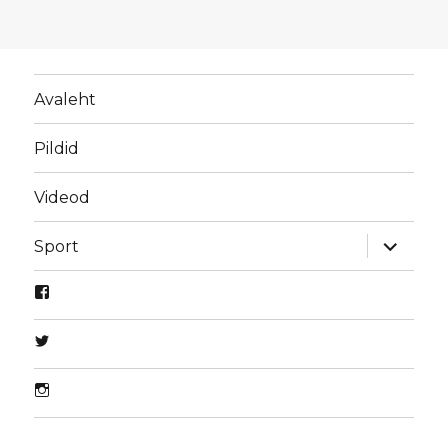
Avaleht
Pildid
Videod
laienda
Sport
alamme