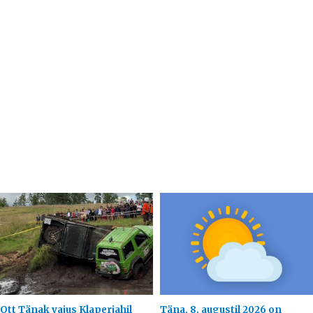
Ott Tänak vajus Klaperjahil
Täna, 8. augustil 2026 on