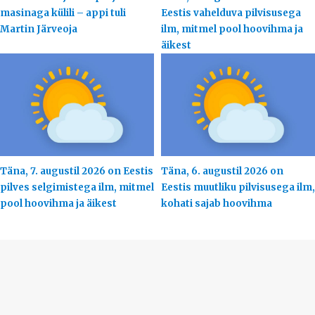
masinaga külili – appi tuli
Eestis vahelduva pilvisusega
Martin Järveoja
ilm, mitmel pool hoovihma ja
äikest
Täna, 7. augustil 2026 on Eestis
Täna, 6. augustil 2026 on
pilves selgimistega ilm, mitmel
Eestis muutliku pilvisusega ilm,
pool hoovihma ja äikest
kohati sajab hoovihma