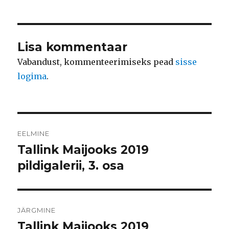
Lisa kommentaar
Vabandust, kommenteerimiseks pead
sisse
logima
.
Navigeerimine
EELMINE
Tallink Maijooks 2019
Eelmine
postitus:
pildigalerii, 3. osa
JÄRGMINE
Tallink Maijooks 2019
Järgmine