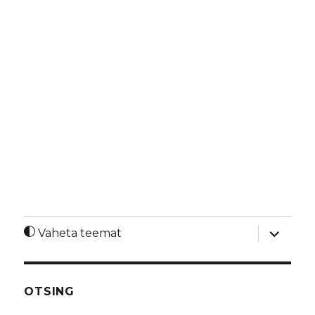
laienda
Vaheta teemat
alamme
OTSING