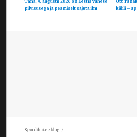
Täna, 9. augustil 2026 on Eestis vähese
Ott Tänak
pilvisusega ja peamiselt sajuta ilm
külili – a
Spordihai.ee blog