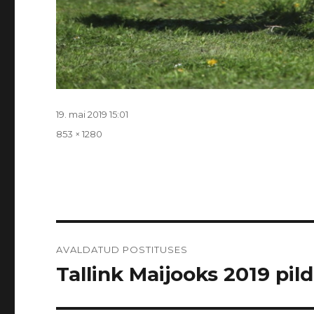
Postitatud
19. mai 2019 15:01
Täissuurus
853 × 1280
Navigeerimine
AVALDATUD POSTITUSES
Tallink Maijooks 2019 pildi