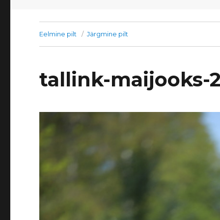
Eelmine pilt
Järgmine pilt
tallink-maijooks-