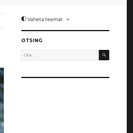
Vaheta teemat
OTSING
OTSI
Otsi: