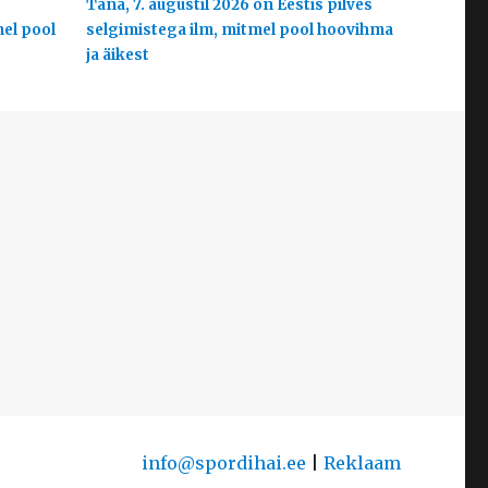
s
Täna, 7. augustil 2026 on Eestis pilves
mel pool
selgimistega ilm, mitmel pool hoovihma
ja äikest
info@spordihai.ee
|
Reklaam