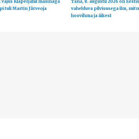
 vajus Klaperjahil masinaga
Täna, 8. augustil 2026 on Eesti
ppi tuli Martin Järveoja
vahelduva pilvisusega ilm, mit
hoovihma ja äikest