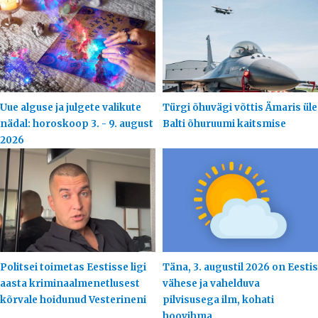
Uue alguse ja julgete valikute
Türgi õhuvägi võttis Ämaris üle
nädal: horoskoop 3. - 9. august
Balti õhuruumi kaitsmise
2026
Politsei toimetas Eestisse ligi
Täna, 3. augustil 2026 on Eestis
aasta kriminaalmenetlusest
vähese ja vahelduva
kõrvale hoidunud Vesterineni
pilvisusega ilm, kohati
hoovihma