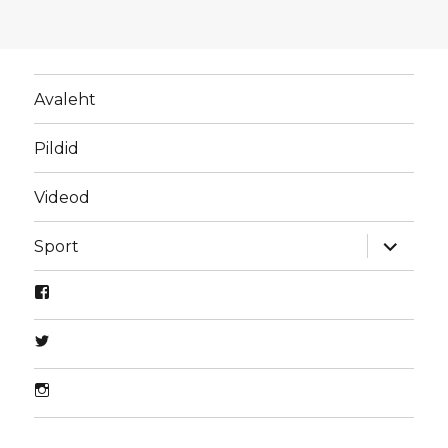
Avaleht
Pildid
Videod
laienda
Sport
alamme