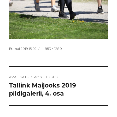
Postitatud
Täissuurus
19. mai 2019 15:02
853 × 1280
Navigeerimine
AVALDATUD POSTITUSES
Tallink Maijooks 2019
pildigalerii, 4. osa