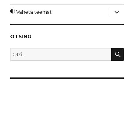
laienda
Vaheta teemat
alamme
OTSING
OTS
Otsi: