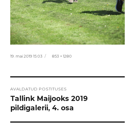
Postitatud
Täissuurus
19. mai 2019 15:03
853 × 1280
Navigeerimine
AVALDATUD POSTITUSES
Tallink Maijooks 2019
pildigalerii, 4. osa