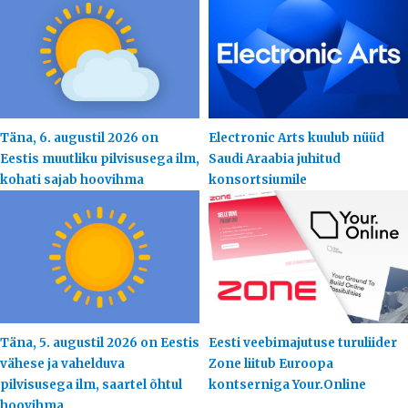
Täna, 6. augustil 2026 on
Electronic Arts kuulub nüüd
Eestis muutliku pilvisusega ilm,
Saudi Araabia juhitud
kohati sajab hoovihma
konsortsiumile
Täna, 5. augustil 2026 on Eestis
Eesti veebimajutuse turuliider
vähese ja vahelduva
Zone liitub Euroopa
pilvisusega ilm, saartel õhtul
kontserniga Your.Online
hoovihma