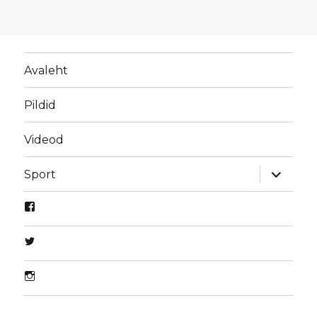
Avaleht
Pildid
Videod
laienda
Sport
alamme