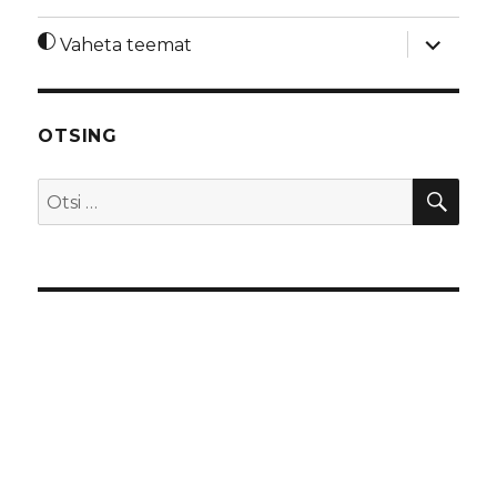
laienda
Vaheta teemat
alamme
OTSING
OTS
Otsi: