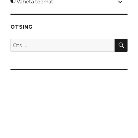
Vaheta teemat
alamme
OTSING
OTS
Otsi: