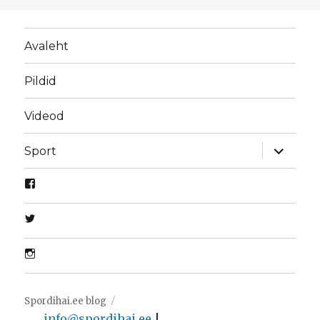
Avaleht
Pildid
Videod
laienda
Sport
alamme
Spordihai.ee blog
info@spordihai.ee
|