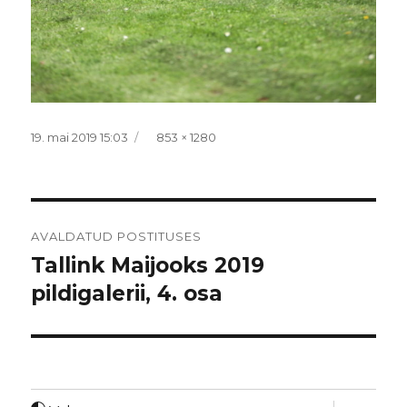
Postitatud
Täissuurus
19. mai 2019 15:03
853 × 1280
Navigeerimine
AVALDATUD POSTITUSES
Tallink Maijooks 2019
pildigalerii, 4. osa
laienda