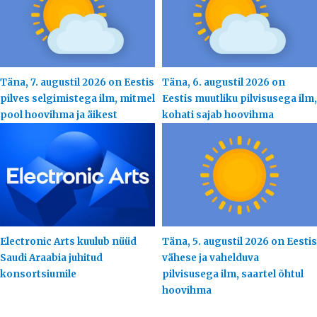
Täna, 7. augustil 2026 on Eestis
Täna, 6. augustil 2026 on
pilves selgimistega ilm, mitmel
Eestis muutliku pilvisusega ilm,
pool hoovihma ja äikest
kohati sajab hoovihma
Electronic Arts kuulub nüüd
Täna, 5. augustil 2026 on Eestis
Saudi Araabia juhitud
vähese ja vahelduva
konsortsiumile
pilvisusega ilm, saartel õhtul
hoovihma