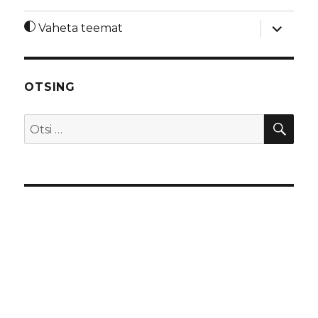
laienda
Vaheta teemat
alamme
OTSING
OTS
Otsi: