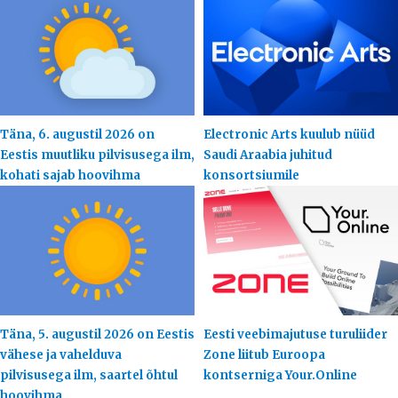
Täna, 6. augustil 2026 on
Electronic Arts kuulub nüüd
Eestis muutliku pilvisusega ilm,
Saudi Araabia juhitud
kohati sajab hoovihma
konsortsiumile
Täna, 5. augustil 2026 on Eestis
Eesti veebimajutuse turuliider
vähese ja vahelduva
Zone liitub Euroopa
pilvisusega ilm, saartel õhtul
kontserniga Your.Online
hoovihma