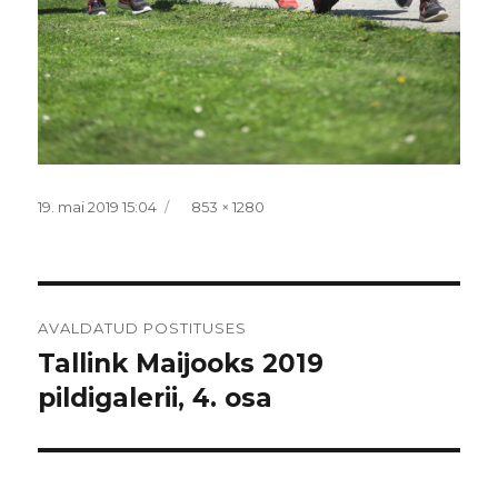
Postitatud
Täissuurus
19. mai 2019 15:04
853 × 1280
Navigeerimine
AVALDATUD POSTITUSES
Tallink Maijooks 2019
pildigalerii, 4. osa