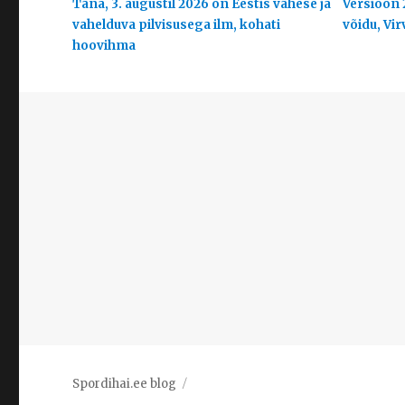
Täna, 3. augustil 2026 on Eestis vähese ja
Versioon 
vahelduva pilvisusega ilm, kohati
võidu, Vir
hoovihma
Spordihai.ee blog