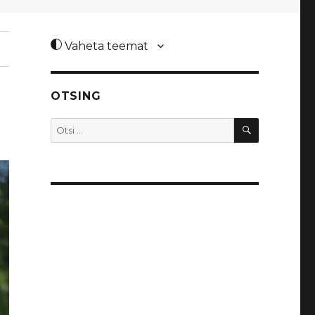
Vaheta teemat
OTSING
OTSI
Otsi: