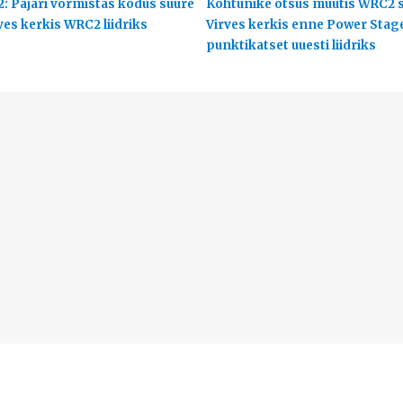
2: Pajari vormistas kodus suure
Kohtunike otsus muutis WRC2 s
ves kerkis WRC2 liidriks
Virves kerkis enne Power Stag
punktikatset uuesti liidriks