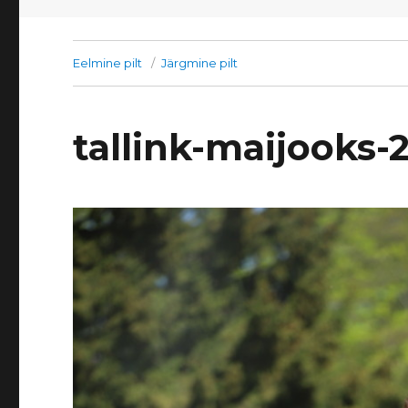
Eelmine pilt
Järgmine pilt
tallink-maijooks-