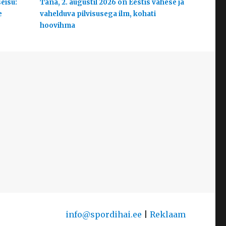
eisu:
Täna, 2. augustil 2026 on Eestis vähese ja
e
vahelduva pilvisusega ilm, kohati
hoovihma
info@spordihai.ee
|
Reklaam