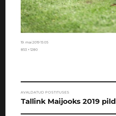
Postitatud
19. mai 2019 15:05
Täissuurus
853 × 1280
Navigeerimine
AVALDATUD POSTITUSES
Tallink Maijooks 2019 pildi