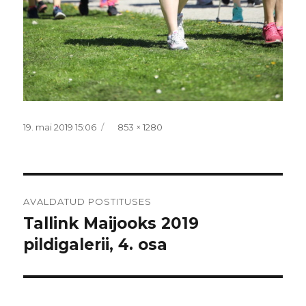
Postitatud
Täissuurus
19. mai 2019 15:06
853 × 1280
Navigeerimine
AVALDATUD POSTITUSES
Tallink Maijooks 2019
pildigalerii, 4. osa