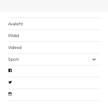
Avaleht
Pildid
Videod
laienda
Sport
alamme