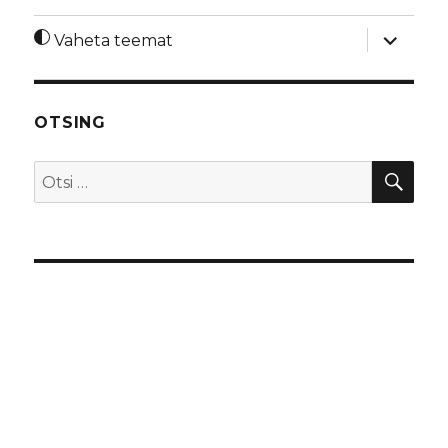
laienda
Vaheta teemat
alamme
OTSING
OTS
Otsi: