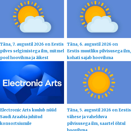
Täna, 7. augustil 2026 on Eestis
Täna, 6. augustil 2026 on
pilves selgimistega ilm, mitmel
Eestis muutliku pilvisusega ilm,
pool hoovihma ja äikest
kohati sajab hoovihma
Electronic Arts kuulub nüüd
Täna, 5. augustil 2026 on Eestis
Saudi Araabia juhitud
vähese ja vahelduva
konsortsiumile
pilvisusega ilm, saartel õhtul
hoovihma