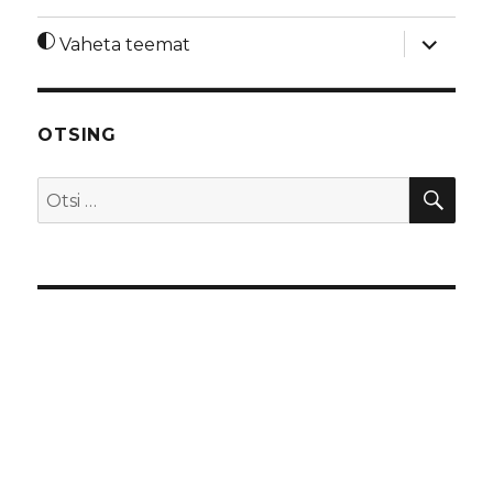
laienda
Vaheta teemat
alamme
OTSING
OTS
Otsi: