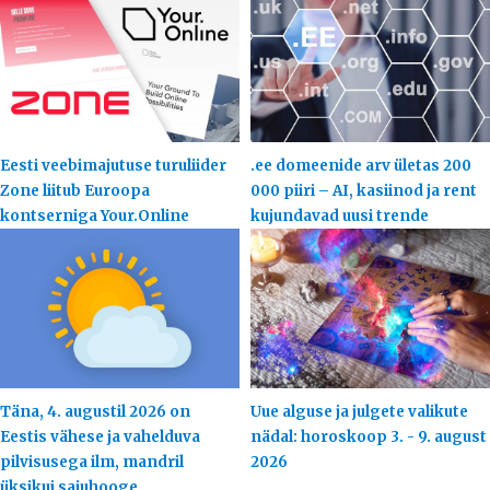
Eesti veebimajutuse turuliider
.ee domeenide arv ületas 200
Zone liitub Euroopa
000 piiri – AI, kasiinod ja rent
kontserniga Your.Online
kujundavad uusi trende
Täna, 4. augustil 2026 on
Uue alguse ja julgete valikute
Eestis vähese ja vahelduva
nädal: horoskoop 3. - 9. august
pilvisusega ilm, mandril
2026
üksikui sajuhooge