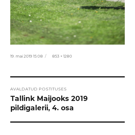
Postitatud
Täissuurus
19. mai 2019 15:08
853 × 1280
Navigeerimine
AVALDATUD POSTITUSES
Tallink Maijooks 2019
pildigalerii, 4. osa