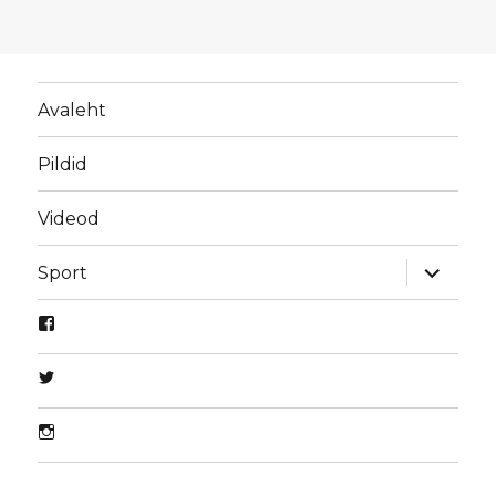
Avaleht
Pildid
Videod
laienda
Sport
alamme