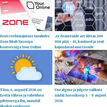
Eesti veebimajutuse turuliider
.ee domeenide arv ületas 200
Zone liitub Euroopa
000 piiri – AI, kasiinod ja rent
kontserniga Your.Online
kujundavad uusi trende
Täna, 4. augustil 2026 on
Uue alguse ja julgete valikute
Eestis vähese ja vahelduva
nädal: horoskoop 3. - 9. august
pilvisusega ilm, mandril
2026
üksikui sajuhooge