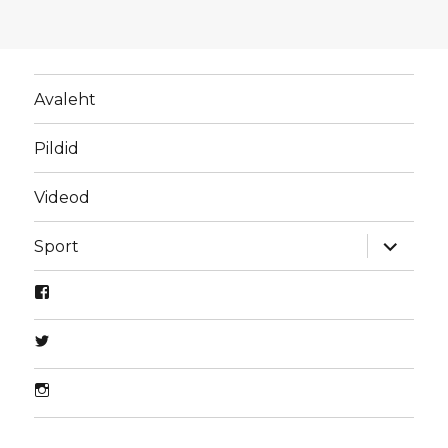
Avaleht
Pildid
Videod
laienda
Sport
alamme