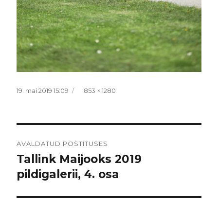
Postitatud
Täissuurus
19. mai 2019 15:09
853 × 1280
Navigeerimine
AVALDATUD POSTITUSES
Tallink Maijooks 2019
pildigalerii, 4. osa