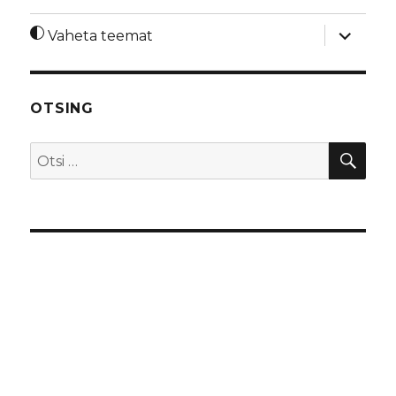
laienda
Vaheta teemat
alamme
OTSING
OTS
Otsi: