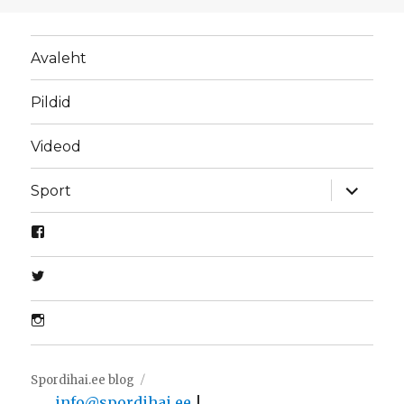
Avaleht
Pildid
Videod
laienda
Sport
alamme
Spordihai.ee blog
info@spordihai.ee
|