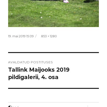
Postitatud
Täissuurus
19. mai 2019 15:09
853 × 1280
Navigeerimine
AVALDATUD POSTITUSES
Tallink Maijooks 2019
pildigalerii, 4. osa
laienda