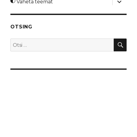
Vaheta teemat
alamme
OTSING
OTS
Otsi: