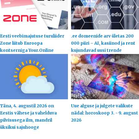
Eesti veebimajutuse turuliider
.ee domeenide arv ületas 200
Zone liitub Euroopa
000 piiri – AI, kasiinod ja rent
kontserniga Your.Online
kujundavad uusi trende
Täna, 4. augustil 2026 on
Uue alguse ja julgete valikute
Eestis vähese ja vahelduva
nädal: horoskoop 3. - 9. august
pilvisusega ilm, mandril
2026
üksikui sajuhooge