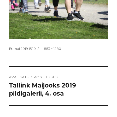
Postitatud
Täissuurus
19. mai 2019 15:10
853 × 1280
Navigeerimine
AVALDATUD POSTITUSES
Tallink Maijooks 2019
pildigalerii, 4. osa