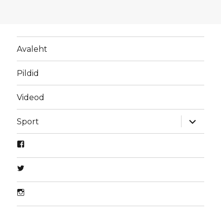
Avaleht
Pildid
Videod
laienda
Sport
alamme