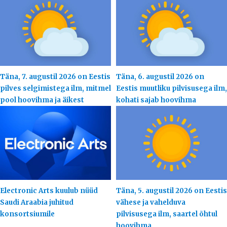
Täna, 7. augustil 2026 on Eestis
Täna, 6. augustil 2026 on
pilves selgimistega ilm, mitmel
Eestis muutliku pilvisusega ilm,
pool hoovihma ja äikest
kohati sajab hoovihma
Electronic Arts kuulub nüüd
Täna, 5. augustil 2026 on Eestis
Saudi Araabia juhitud
vähese ja vahelduva
konsortsiumile
pilvisusega ilm, saartel õhtul
hoovihma