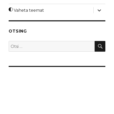
laienda
Vaheta teemat
alamme
OTSING
OTS
Otsi: