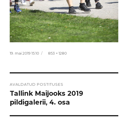
Postitatud
Täissuurus
19. mai 2019 15:10
853 × 1280
Navigeerimine
AVALDATUD POSTITUSES
Tallink Maijooks 2019
pildigalerii, 4. osa