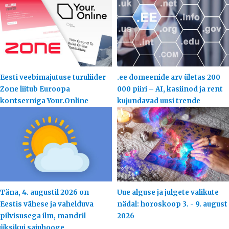
Eesti veebimajutuse turuliider
.ee domeenide arv ületas 200
Zone liitub Euroopa
000 piiri – AI, kasiinod ja rent
kontserniga Your.Online
kujundavad uusi trende
Täna, 4. augustil 2026 on
Uue alguse ja julgete valikute
Eestis vähese ja vahelduva
nädal: horoskoop 3. - 9. august
pilvisusega ilm, mandril
2026
üksikui sajuhooge