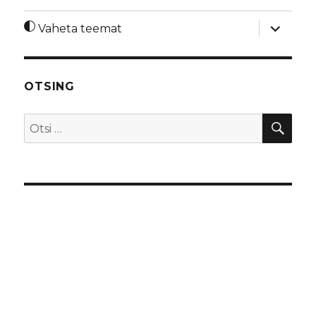
laienda
Vaheta teemat
alamme
OTSING
OTS
Otsi: