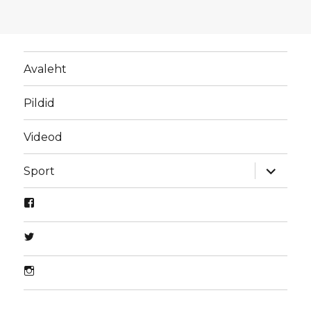
Avaleht
Pildid
Videod
laienda
Sport
alamme