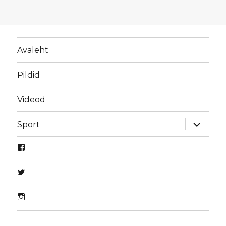
Avaleht
Pildid
Videod
laienda
Sport
alamme