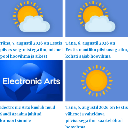
Täna, 7. augustil 2026 on Eestis
Täna, 6. augustil 2026 on
pilves selgimistega ilm, mitmel
Eestis muutliku pilvisusega ilm,
pool hoovihma ja äikest
kohati sajab hoovihma
Electronic Arts kuulub nüüd
Täna, 5. augustil 2026 on Eestis
Saudi Araabia juhitud
vähese ja vahelduva
konsortsiumile
pilvisusega ilm, saartel õhtul
hoovihma