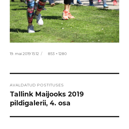
Postitatud
Täissuurus
19. mai 2019 15:12
853 × 1280
Navigeerimine
AVALDATUD POSTITUSES
Tallink Maijooks 2019
pildigalerii, 4. osa