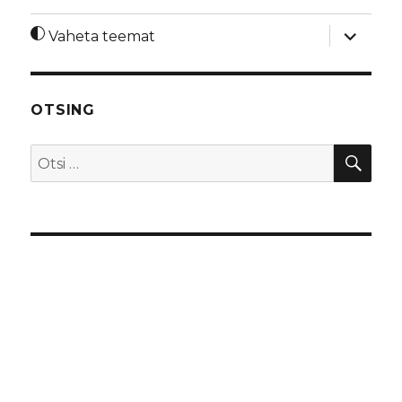
laienda
Vaheta teemat
alamme
OTSING
OTS
Otsi: