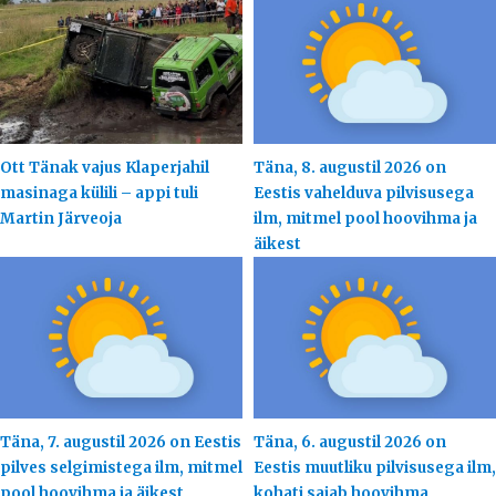
Ott Tänak vajus Klaperjahil
Täna, 8. augustil 2026 on
masinaga külili – appi tuli
Eestis vahelduva pilvisusega
Martin Järveoja
ilm, mitmel pool hoovihma ja
äikest
Täna, 7. augustil 2026 on Eestis
Täna, 6. augustil 2026 on
pilves selgimistega ilm, mitmel
Eestis muutliku pilvisusega ilm,
pool hoovihma ja äikest
kohati sajab hoovihma