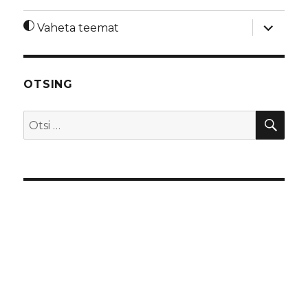
laienda
Vaheta teemat
alamme
OTSING
OTS
Otsi: