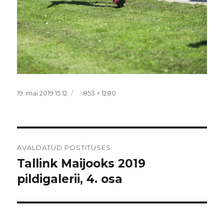
Postitatud
Täissuurus
19. mai 2019 15:12
853 × 1280
Navigeerimine
AVALDATUD POSTITUSES
Tallink Maijooks 2019
pildigalerii, 4. osa