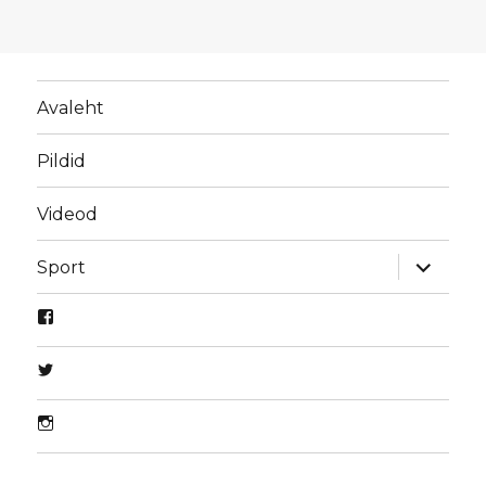
Avaleht
Pildid
Videod
laienda
Sport
alamme