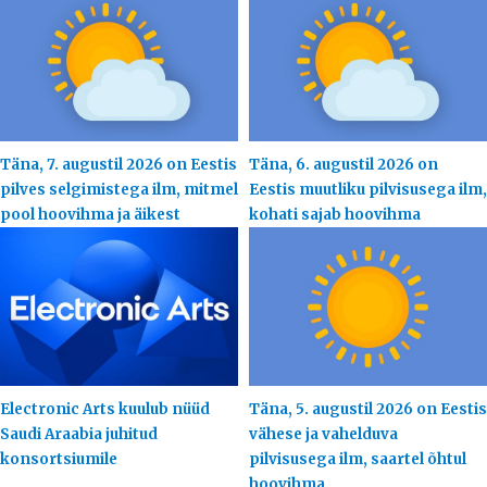
Täna, 7. augustil 2026 on Eestis
Täna, 6. augustil 2026 on
pilves selgimistega ilm, mitmel
Eestis muutliku pilvisusega ilm,
pool hoovihma ja äikest
kohati sajab hoovihma
Electronic Arts kuulub nüüd
Täna, 5. augustil 2026 on Eestis
Saudi Araabia juhitud
vähese ja vahelduva
konsortsiumile
pilvisusega ilm, saartel õhtul
hoovihma