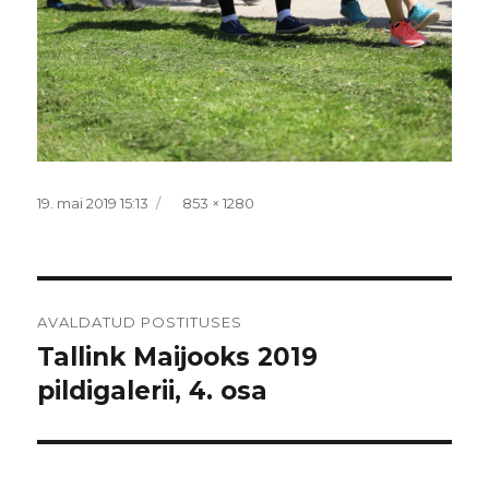
Postitatud
Täissuurus
19. mai 2019 15:13
853 × 1280
Navigeerimine
AVALDATUD POSTITUSES
Tallink Maijooks 2019
pildigalerii, 4. osa