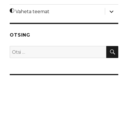
laienda
Vaheta teemat
alamme
OTSING
OTS
Otsi: