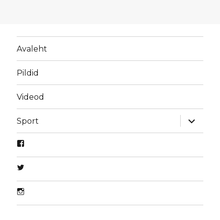
Avaleht
Pildid
Videod
laienda
Sport
alamme