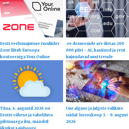
Eesti veebimajutuse turuliider
.ee domeenide arv ületas 200
Zone liitub Euroopa
000 piiri – AI, kasiinod ja rent
kontserniga Your.Online
kujundavad uusi trende
Täna, 4. augustil 2026 on
Uue alguse ja julgete valikute
Eestis vähese ja vahelduva
nädal: horoskoop 3. - 9. august
pilvisusega ilm, mandril
2026
üksikui sajuhooge