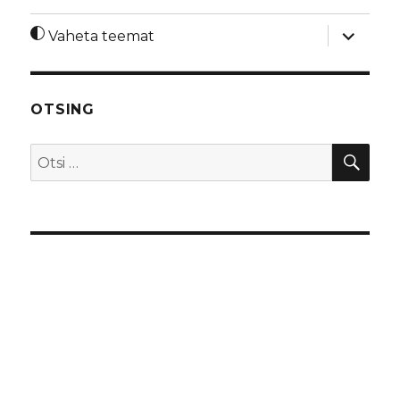
laienda
Vaheta teemat
alamme
OTSING
OTS
Otsi: