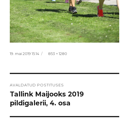
Postitatud
Täissuurus
19. mai 2019 15:14
853 × 1280
Navigeerimine
AVALDATUD POSTITUSES
Tallink Maijooks 2019
pildigalerii, 4. osa