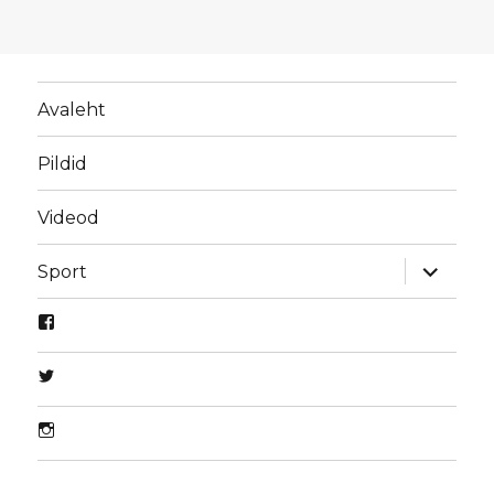
Avaleht
Pildid
Videod
laienda
Sport
alamme