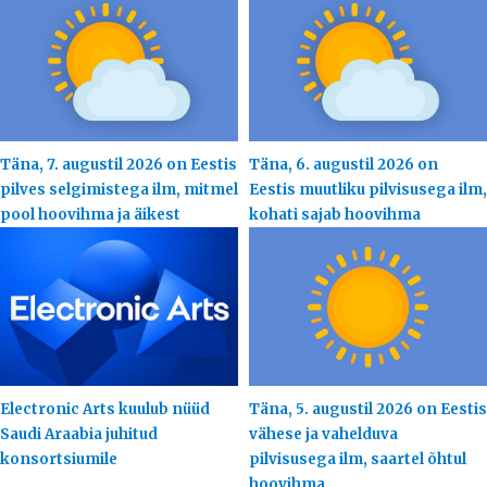
Täna, 7. augustil 2026 on Eestis
Täna, 6. augustil 2026 on
pilves selgimistega ilm, mitmel
Eestis muutliku pilvisusega ilm,
pool hoovihma ja äikest
kohati sajab hoovihma
Electronic Arts kuulub nüüd
Täna, 5. augustil 2026 on Eestis
Saudi Araabia juhitud
vähese ja vahelduva
konsortsiumile
pilvisusega ilm, saartel õhtul
hoovihma