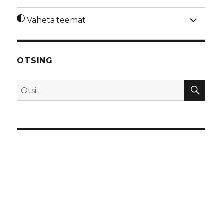
laienda
Vaheta teemat
alamme
OTSING
OTS
Otsi: