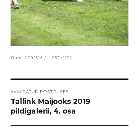
Postitatud
Täissuurus
19. mai 2019 15:16
853 × 1280
Navigeerimine
AVALDATUD POSTITUSES
Tallink Maijooks 2019
pildigalerii, 4. osa