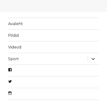
Avaleht
Pildid
Videod
laienda
Sport
alamme