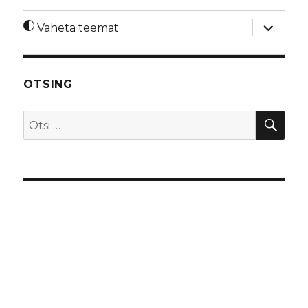
laienda
Vaheta teemat
alamme
OTSING
OTS
Otsi: