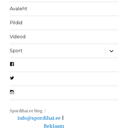
Avaleht
Pildid
Videod
laienda
Sport
alamme
Spordihai.ee blog
info@spordihai.ee
|
Reklaam