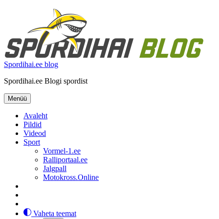
Liigu
sisu
juurde
Spordihai.ee blog
Spordihai.ee Blogi spordist
Menüü
Avaleht
Pildid
Videod
Sport
Vormel-1.ee
Ralliportaal.ee
Jalgpall
Motokross.Online
Vaheta teemat