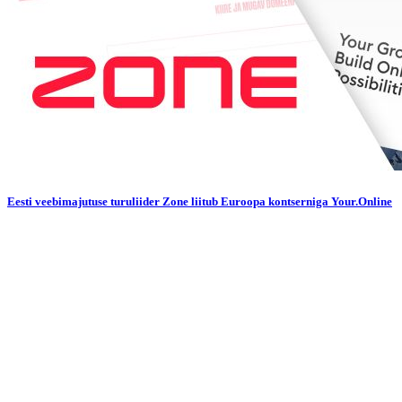
Eesti veebimajutuse turuliider Zone liitub Euroopa kontserniga Your.Online