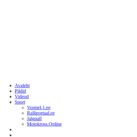
Avaleht
Pildid
Videod
Sport
Vormel-1.ee
Ralliportaal.ee
Jalgpall
Motokross.Online