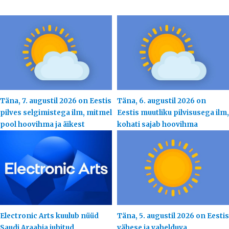
Täna, 7. augustil 2026 on Eestis
Täna, 6. augustil 2026 on
pilves selgimistega ilm, mitmel
Eestis muutliku pilvisusega ilm,
pool hoovihma ja äikest
kohati sajab hoovihma
Electronic Arts kuulub nüüd
Täna, 5. augustil 2026 on Eestis
Saudi Araabia juhitud
vähese ja vahelduva