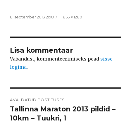
Postitatud
Täissuurus
8. september 2013 21:18
853 × 1280
Lisa kommentaar
Vabandust, kommenteerimiseks pead
sisse
logima
.
Navigeerimine
AVALDATUD POSTITUSES
Tallinna Maraton 2013 pildid –
10km – Tuukri, 1