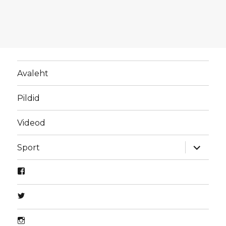
Avaleht
Pildid
Videod
laienda
Sport
alamme