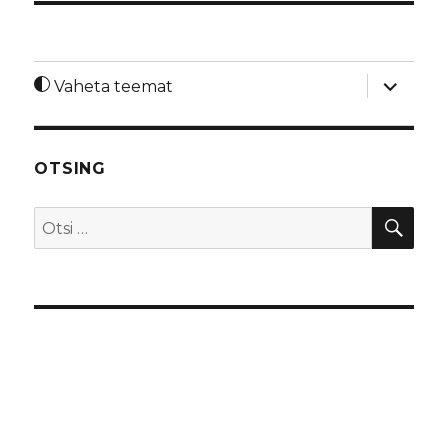
laienda
Vaheta teemat
alamme
OTSING
OTS
Otsi: