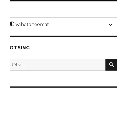
laienda
Vaheta teemat
alamme
OTSING
OTS
Otsi: