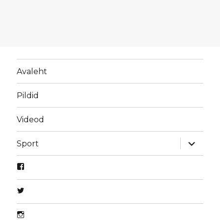
Avaleht
Pildid
Videod
laienda
Sport
alamme