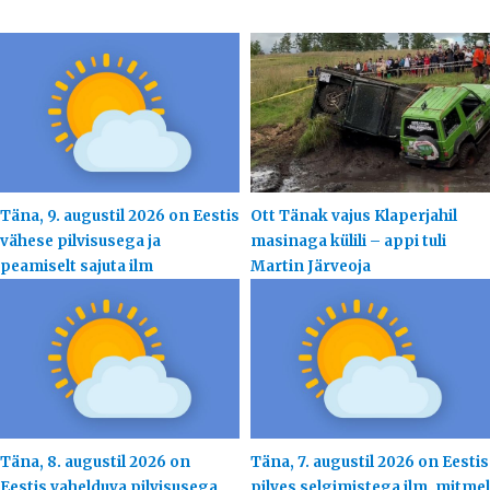
Täna, 9. augustil 2026 on Eestis
Ott Tänak vajus Klaperjahil
vähese pilvisusega ja
masinaga külili – appi tuli
peamiselt sajuta ilm
Martin Järveoja
Täna, 8. augustil 2026 on
Täna, 7. augustil 2026 on Eestis
Eestis vahelduva pilvisusega
pilves selgimistega ilm, mitmel