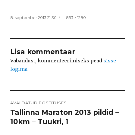
Postitatud
Täissuurus
8. september 2013 21:30
853 × 1280
Lisa kommentaar
Vabandust, kommenteerimiseks pead
sisse
logima
.
Navigeerimine
AVALDATUD POSTITUSES
Tallinna Maraton 2013 pildid –
10km – Tuukri, 1