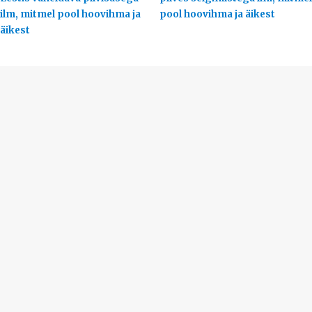
ilm, mitmel pool hoovihma ja
pool hoovihma ja äikest
äikest