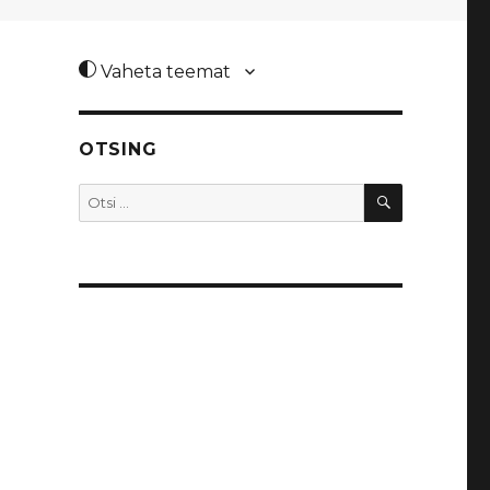
Vaheta teemat
OTSING
OTSI
Otsi: