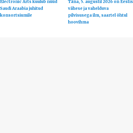
Electronic Arts kuulub nüüd
Täna, 5. augustil 2026 on Eestis
Saudi Araabia juhitud
vähese ja vahelduva
konsortsiumile
pilvisusega ilm, saartel õhtul
hoovihma