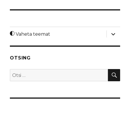
laienda
Vaheta teemat
alamme
OTSING
OTS
Otsi: