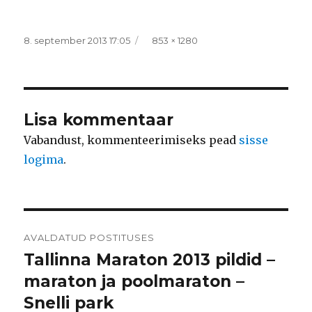
Postitatud
Täissuurus
8. september 2013 17:05
853 × 1280
Lisa kommentaar
Vabandust, kommenteerimiseks pead
sisse
logima
.
Navigeerimine
AVALDATUD POSTITUSES
Tallinna Maraton 2013 pildid –
maraton ja poolmaraton –
Snelli park