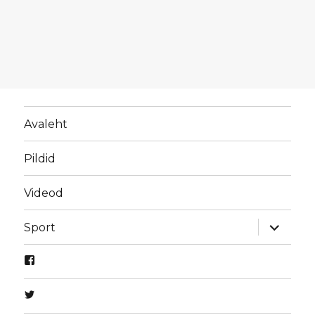
Avaleht
Pildid
Videod
laienda
Sport
alamme