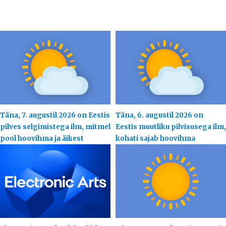
Täna, 7. augustil 2026 on Eestis
Täna, 6. augustil 2026 on
pilves selgimistega ilm, mitmel
Eestis muutliku pilvisusega ilm,
pool hoovihma ja äikest
kohati sajab hoovihma