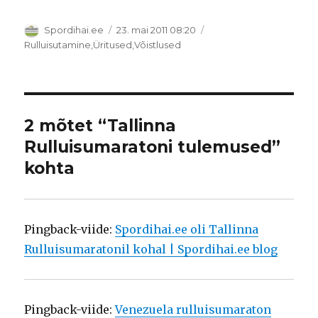
Autor
Postitatud
Spordihai.ee
23. mai 2011 08:20
Rubriigid
Rulluisutamine
,
Üritused
,
Võistlused
2 mõtet “Tallinna
Rulluisumaratoni tulemused”
kohta
Pingback-viide:
Spordihai.ee oli Tallinna
Rulluisumaratonil kohal | Spordihai.ee blog
Pingback-viide:
Venezuela rulluisumaraton