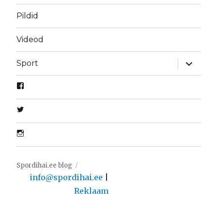
Pildid
Videod
laienda
Sport
alamme
Spordihai.ee blog
info@spordihai.ee
|
Reklaam