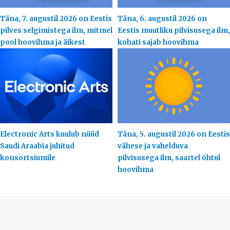
Täna, 7. augustil 2026 on Eestis
Täna, 6. augustil 2026 on
pilves selgimistega ilm, mitmel
Eestis muutliku pilvisusega ilm,
pool hoovihma ja äikest
kohati sajab hoovihma
Electronic Arts kuulub nüüd
Täna, 5. augustil 2026 on Eestis
Saudi Araabia juhitud
vähese ja vahelduva
konsortsiumile
pilvisusega ilm, saartel õhtul
hoovihma