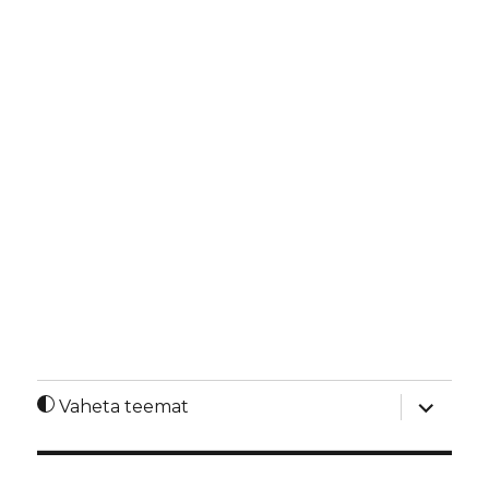
laienda
Vaheta teemat
alamme