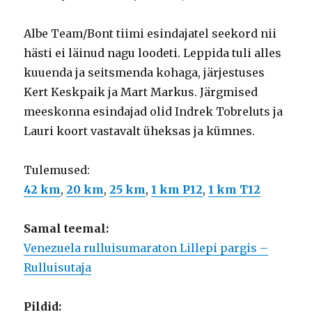
Albe Team/Bont tiimi esindajatel seekord nii
hästi ei läinud nagu loodeti. Leppida tuli alles
kuuenda ja seitsmenda kohaga, järjestuses
Kert Keskpaik ja Mart Markus. Järgmised
meeskonna esindajad olid Indrek Tobreluts ja
Lauri koort vastavalt üheksas ja kümnes.
Tulemused:
42 km
,
20 km
,
25 km
,
1 km P12
,
1 km T12
Samal teemal:
Venezuela rulluisumaraton Lillepi pargis –
Rulluisutaja
Pildid: