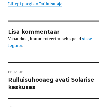
Lillepi pargis « Rulluisutaja
Lisa kommentaar
Vabandust, kommenteerimiseks pead
sisse
logima
.
Navigeerimine
EELMINE
Rulluisuhooaeg avati Solarise
Eelmine
postitus:
keskuses