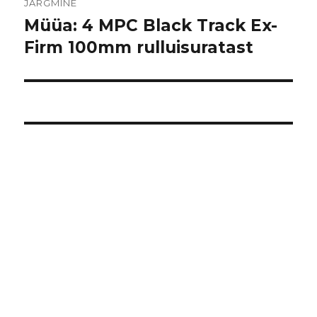
JÄRGMINE
Müüa: 4 MPC Black Track Ex-
Järgmine
postitus:
Firm 100mm rulluisuratast