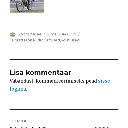
Autor
Postitatud
Spordihai.ee
5. mai 2014 07:10
Rubriigid
Jalgrattasõit
,
Pildid
,
Üritused
,
Võistlused
Lisa kommentaar
Vabandust, kommenteerimiseks pead
sisse
logima
.
Navigeerimine
EELMINE