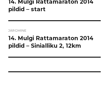
14. Mulgi Rattamaraton 2014
Eelmine
postitus:
pildid – start
JÄRGMINE
14. Mulgi Rattamaraton 2014
Järgmine
postitus:
pildid – Sinialliku 2, 12km