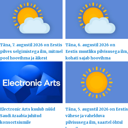
Täna, 7. augustil 2026 on Eestis
Täna, 6. augustil 2026 on
pilves selgimistega ilm, mitmel
Eestis muutliku pilvisusega ilm,
pool hoovihma ja äikest
kohati sajab hoovihma
Electronic Arts kuulub nüüd
Täna, 5. augustil 2026 on Eestis
Saudi Araabia juhitud
vähese ja vahelduva
konsortsiumile
pilvisusega ilm, saartel õhtul