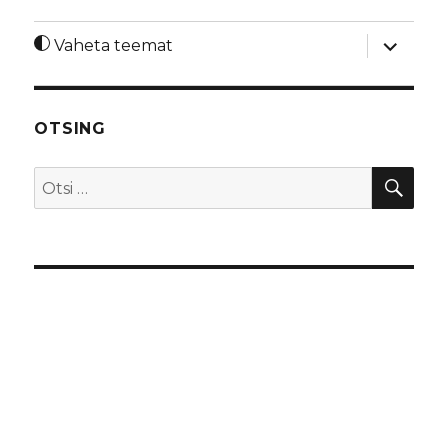
laienda
Vaheta teemat
alamme
OTSING
OTS
Otsi: