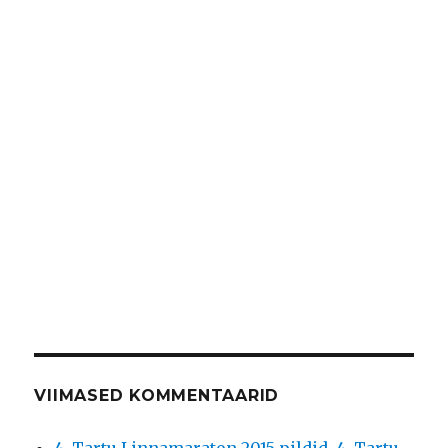
VIIMASED KOMMENTAARID
4. Tartu Linnamaraton 2015 pildid
,
4. Tartu