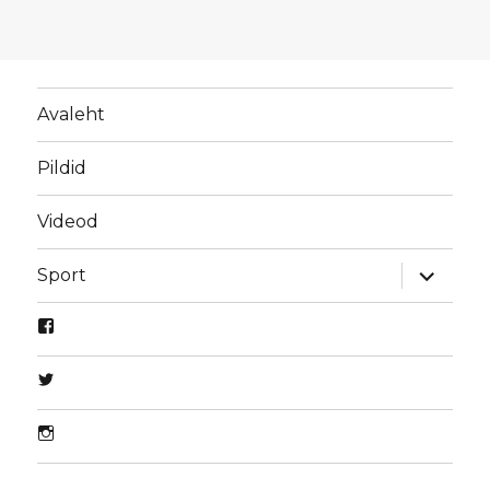
Avaleht
Pildid
Videod
laienda
Sport
alamme