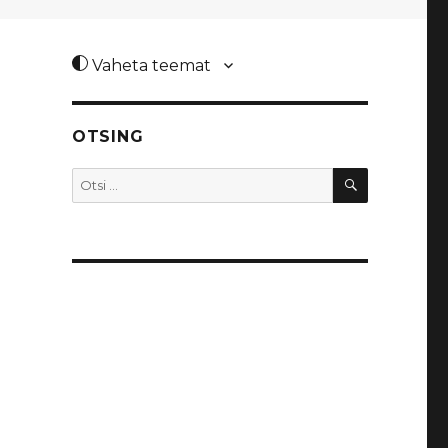
Vaheta teemat
OTSING
OTSI
Otsi: