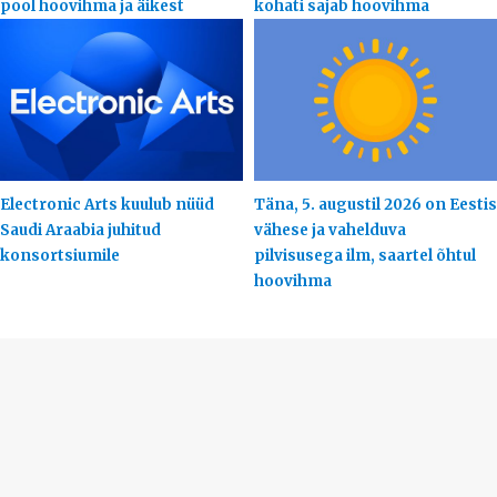
pool hoovihma ja äikest
kohati sajab hoovihma
Electronic Arts kuulub nüüd
Täna, 5. augustil 2026 on Eestis
Saudi Araabia juhitud
vähese ja vahelduva
konsortsiumile
pilvisusega ilm, saartel õhtul
hoovihma