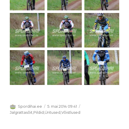
Autor
Postitatud
Spordihai.ee
5. mai 2014 09:41
Rubriigid
Jalgrattasõit
,
Pildid
,
Üritused
,
Võistlused