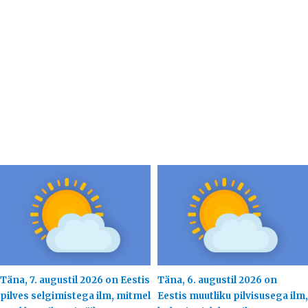
Täna, 7. augustil 2026 on Eestis
Täna, 6. augustil 2026 on
pilves selgimistega ilm, mitmel
Eestis muutliku pilvisusega ilm,