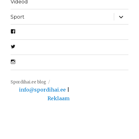
Videod
laienda
Sport
alamme
Spordihai.ee blog
info@spordihai.ee
|
Reklaam