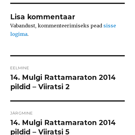
Lisa kommentaar
Vabandust, kommenteerimiseks pead
sisse
logima
.
Navigeerimine
EELMINE
14. Mulgi Rattamaraton 2014
Eelmine
postitus:
pildid – Viiratsi 2
JÄRGMINE
14. Mulgi Rattamaraton 2014
Järgmine
postitus:
pildid – Viiratsi 5