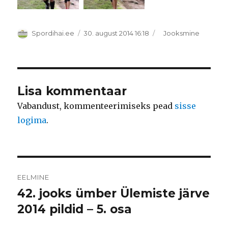
Autor
Postitatud
Rubriigid
Spordihai.ee
30. august 2014 16:18
Jooksmine
Lisa kommentaar
Vabandust, kommenteerimiseks pead
sisse
logima
.
Navigeerimine
EELMINE
42. jooks ümber Ülemiste järve
Eelmine
postitus:
2014 pildid – 5. osa