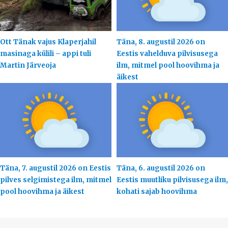
Ott Tänak vajus Klaperjahil
Täna, 8. augustil 2026 on
masinaga külili – appi tuli
Eestis vahelduva pilvisusega
Martin Järveoja
ilm, mitmel pool hoovihma ja
äikest
Täna, 7. augustil 2026 on Eestis
Täna, 6. augustil 2026 on
pilves selgimistega ilm, mitmel
Eestis muutliku pilvisusega ilm,
pool hoovihma ja äikest
kohati sajab hoovihma