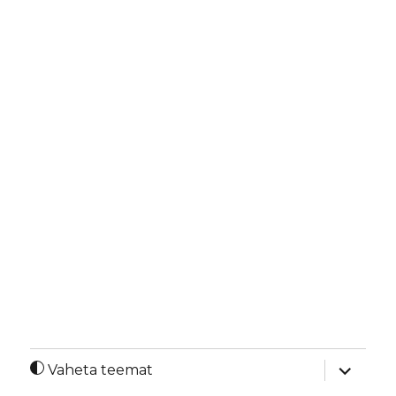
laienda
Vaheta teemat
alamme