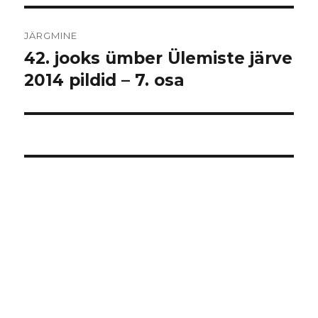
JÄRGMINE
42. jooks ümber Ülemiste järve
Järgmine
postitus:
2014 pildid – 7. osa