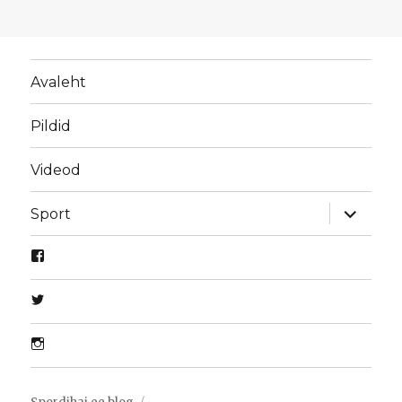
Avaleht
Pildid
Videod
laienda
Sport
alamme