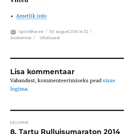
Viited
Ametlik info
Autor
Postitatud
Spordihai.ee
30. august 2014 14:32
Rubriigid
Sildid
Jooksmine
Võistlused
Lisa kommentaar
Vabandust, kommenteerimiseks pead
sisse
logima
.
Navigeerimine
EELMINE
8. Tartu Rulluisumaraton 2014
Eelmine