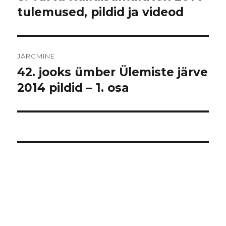
postitus:
tulemused, pildid ja videod
JÄRGMINE
42. jooks ümber Ülemiste järve
Järgmine
postitus:
2014 pildid – 1. osa