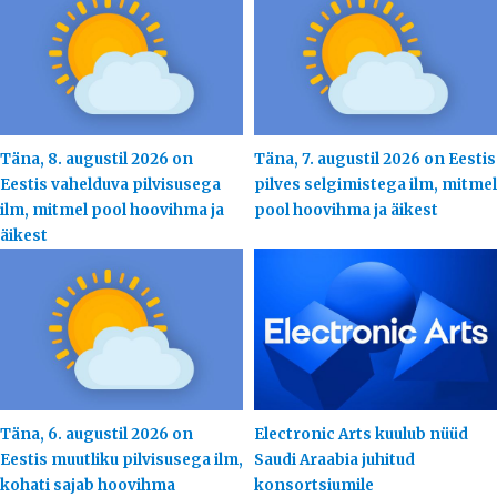
Täna, 8. augustil 2026 on
Täna, 7. augustil 2026 on Eestis
Eestis vahelduva pilvisusega
pilves selgimistega ilm, mitmel
ilm, mitmel pool hoovihma ja
pool hoovihma ja äikest
äikest
Täna, 6. augustil 2026 on
Electronic Arts kuulub nüüd
Eestis muutliku pilvisusega ilm,
Saudi Araabia juhitud
kohati sajab hoovihma
konsortsiumile