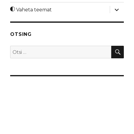
laienda
Vaheta teemat
alamme
OTSING
OTS
Otsi: