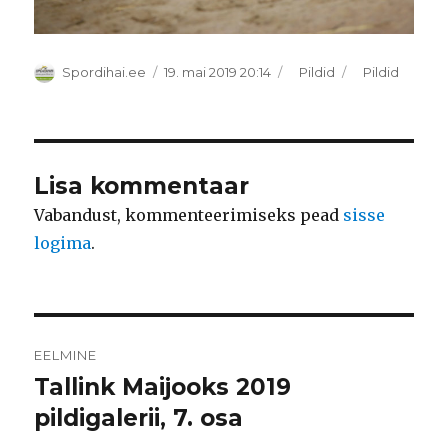
Autor
Postitatud
Rubriigid
Sildid
Spordihai.ee
19. mai 2019 20:14
Pildid
Pildid
Lisa kommentaar
Vabandust, kommenteerimiseks pead
sisse
logima
.
Navigeerimine
EELMINE
Tallink Maijooks 2019
Eelmine
postitus:
pildigalerii, 7. osa