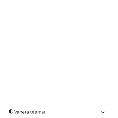
laienda
Vaheta teemat
alamme