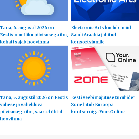
Täna, 6. augustil 2026 on
Electronic Arts kuulub nüüd
Eestis muutliku pilvisusega ilm,
Saudi Araabia juhitud
kohati sajab hoovihma
konsortsiumile
Täna, 5. augustil 2026 on Eestis
Eesti veebimajutuse turuliider
vähese ja vahelduva
Zone liitub Euroopa
pilvisusega ilm, saartel õhtul
kontserniga Your.Online
hoovihma