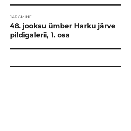
JÄRGMINE
48. jooksu ümber Harku järve
Järgmine
postitus:
pildigalerii, 1. osa