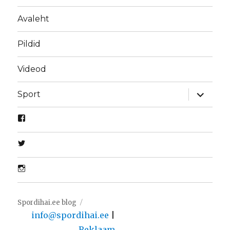
Avaleht
Pildid
Videod
laienda
Sport
alamme
Spordihai.ee blog
info@spordihai.ee
|
Reklaam