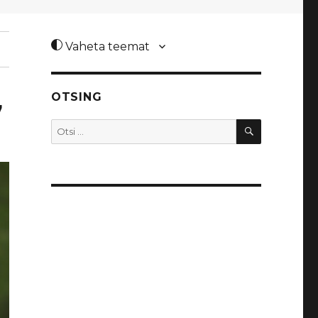
Vaheta teemat
OTSING
7
OTSI
Otsi: