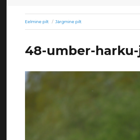
Eelmine pilt
Järgmine pilt
48-umber-harku-j