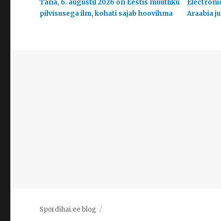
Täna, 6. augustil 2026 on Eestis muutliku
Electroni
pilvisusega ilm, kohati sajab hoovihma
Araabia j
Spordihai.ee blog