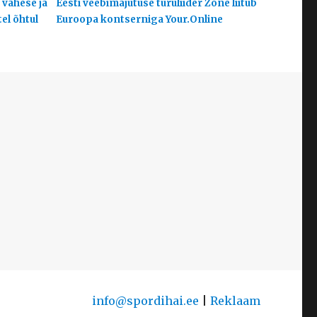
 vähese ja
Eesti veebimajutuse turuliider Zone liitub
el õhtul
Euroopa kontserniga Your.Online
info@spordihai.ee
|
Reklaam