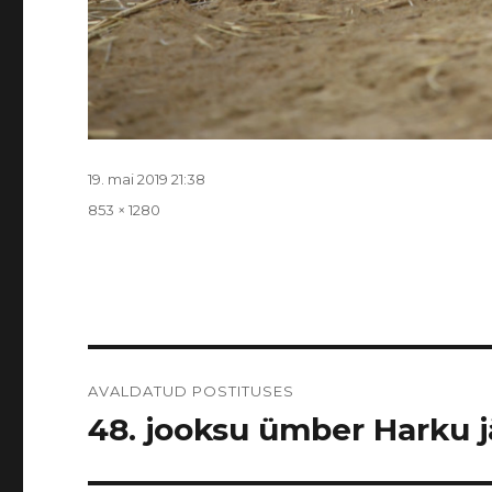
Postitatud
19. mai 2019 21:38
Täissuurus
853 × 1280
Navigeerimine
AVALDATUD POSTITUSES
48. jooksu ümber Harku jär