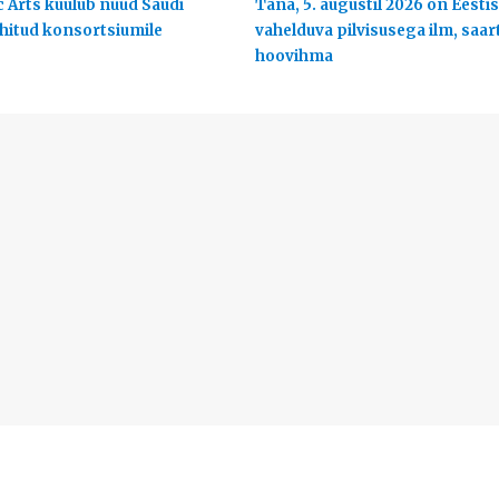
c Arts kuulub nüüd Saudi
Täna, 5. augustil 2026 on Eestis
uhitud konsortsiumile
vahelduva pilvisusega ilm, saart
hoovihma