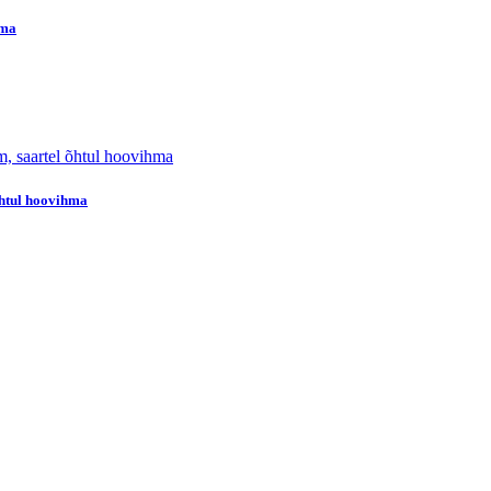
hma
 õhtul hoovihma