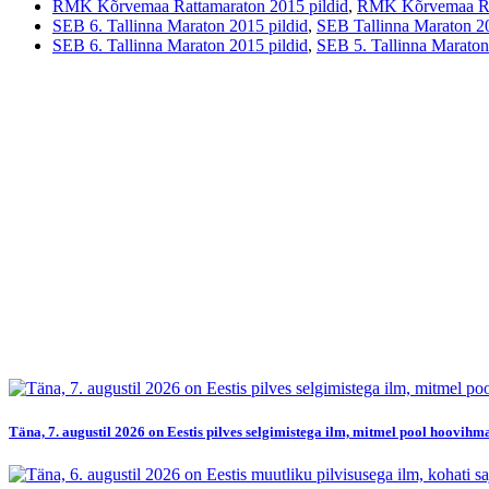
RMK Kõrvemaa Rattamaraton 2015 pildid
,
RMK Kõrvemaa Ra
SEB 6. Tallinna Maraton 2015 pildid
,
SEB Tallinna Maraton 201
SEB 6. Tallinna Maraton 2015 pildid
,
SEB 5. Tallinna Maraton
Täna, 7. augustil 2026 on Eestis pilves selgimistega ilm, mitmel pool hoovihma