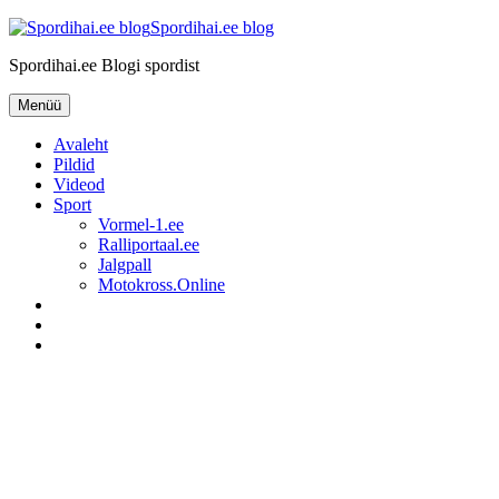
Liigu
Spordihai.ee blog
sisu
Spordihai.ee Blogi spordist
juurde
Menüü
Avaleht
Pildid
Videod
Sport
Vormel-1.ee
Ralliportaal.ee
Jalgpall
Motokross.Online