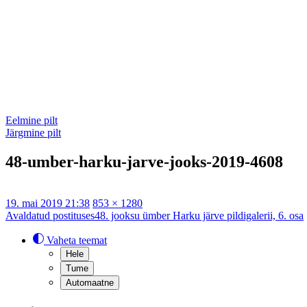
Eelmine pilt
Järgmine pilt
48-umber-harku-jarve-jooks-2019-4608
Postitatud
Täissuurus
19. mai 2019 21:38
853 × 1280
Navigeerimine
Avaldatud postituses
48. jooksu ümber Harku järve pildigalerii, 6. osa
Vaheta teemat
Hele
Tume
Automaatne