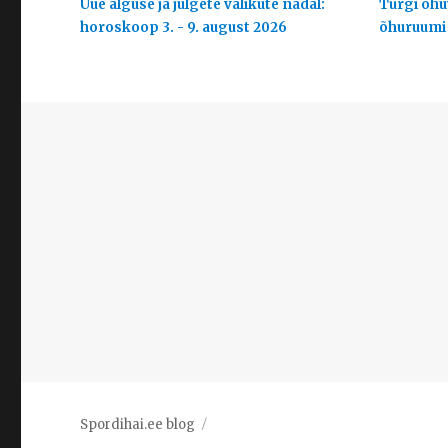
Uue alguse ja julgete valikute nädal:
Türgi õhuv
horoskoop 3. - 9. august 2026
õhuruumi
Spordihai.ee blog