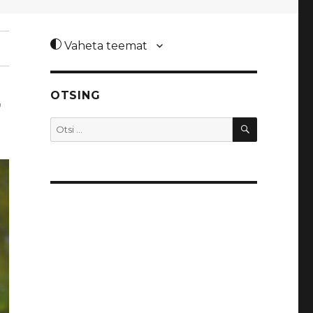
Vaheta teemat
OTSING
7
OTSI
Otsi: