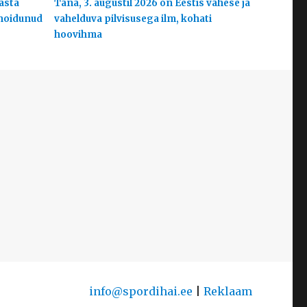
aasta
Täna, 3. augustil 2026 on Eestis vähese ja
 hoidunud
vahelduva pilvisusega ilm, kohati
hoovihma
info@spordihai.ee
|
Reklaam