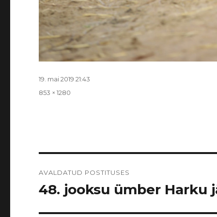
Postitatud
19. mai 2019 21:43
Täissuurus
853 × 1280
Navigeerimine
AVALDATUD POSTITUSES
48. jooksu ümber Harku jär