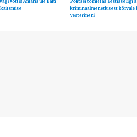
ägi võttis Ämaris üle Balti
Politsei toimetas Eestisse ligi 
 kaitsmise
kriminaalmenetlusest kõrvale
Vesterineni