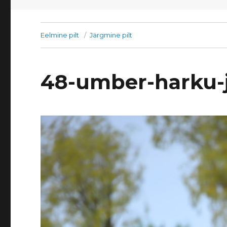
Eelmine pilt
Järgmine pilt
48-umber-harku-j