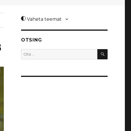
Vaheta teemat
OTSING
8
OTSI
Otsi: