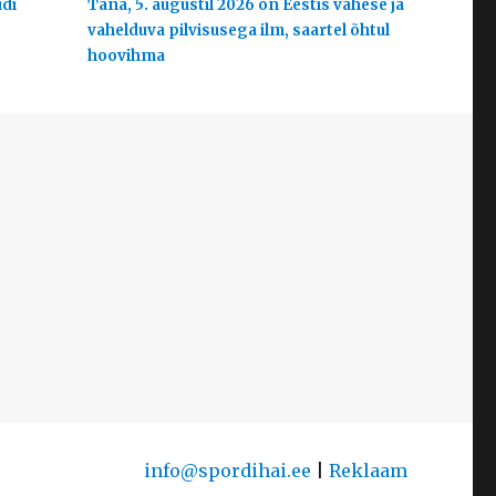
udi
Täna, 5. augustil 2026 on Eestis vähese ja
vahelduva pilvisusega ilm, saartel õhtul
hoovihma
info@spordihai.ee
|
Reklaam