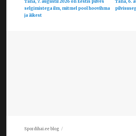
Täna, 7. augustil 2026 on Eestis pilves
Täna, 6. a
selgimistega ilm, mitmel pool hoovihma
pilvisuse
ja äikest
Spordihai.ee blog