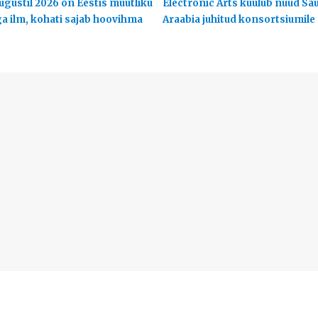
ugustil 2026 on Eestis muutliku
Electronic Arts kuulub nüüd Sa
ga ilm, kohati sajab hoovihma
Araabia juhitud konsortsiumile