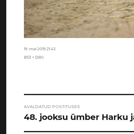
Postitatud
19. mai 2019 21:43
Täissuurus
853 × 1280
Navigeerimine
AVALDATUD POSTITUSES
48. jooksu ümber Harku jär