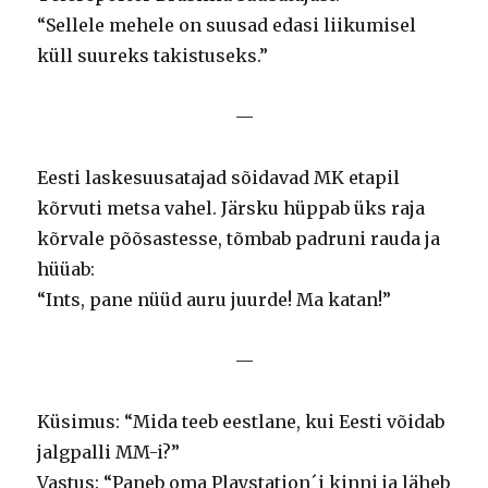
“Sellele mehele on suusad edasi liikumisel
küll suureks takistuseks.”
—
Eesti laskesuusatajad sõidavad MK etapil
kõrvuti metsa vahel. Järsku hüppab üks raja
kõrvale põõsastesse, tõmbab padruni rauda ja
hüüab:
“Ints, pane nüüd auru juurde! Ma katan!”
—
Küsimus: “Mida teeb eestlane, kui Eesti võidab
jalgpalli MM-i?”
Vastus: “Paneb oma Playstation´i kinni ja läheb