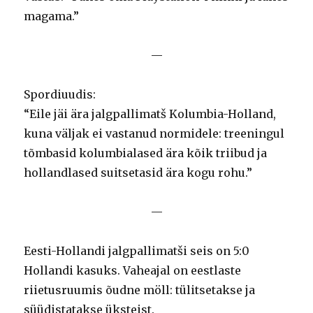
magama.”
—
Spordiuudis:
“Eile jäi ära jalgpallimatš Kolumbia-Holland,
kuna väljak ei vastanud normidele: treeningul
tõmbasid kolumbialased ära kõik triibud ja
hollandlased suitsetasid ära kogu rohu.”
—
Eesti-Hollandi jalgpallimatši seis on 5:0
Hollandi kasuks. Vaheajal on eestlaste
riietusruumis õudne möll: tülitsetakse ja
süüdistatakse üksteist.