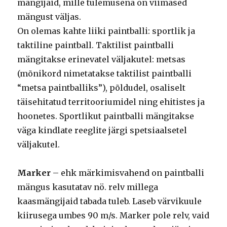
mängijaid, mille tulemusena on viimased
mängust väljas.
On olemas kahte liiki paintballi: sportlik ja
taktiline paintball. Taktilist paintballi
mängitakse erinevatel väljakutel: metsas
(mõnikord nimetatakse taktilist paintballi
“metsa paintballiks”), põldudel, osaliselt
täisehitatud territooriumidel ning ehitistes ja
hoonetes. Sportlikut paintballi mängitakse
väga kindlate reeglite järgi spetsiaalsetel
väljakutel.
Marker
– ehk märkimisvahend on paintballi
mängus kasutatav nö. relv millega
kaasmängijaid tabada tuleb. Laseb värvikuule
kiirusega umbes 90 m/s. Marker pole relv, vaid