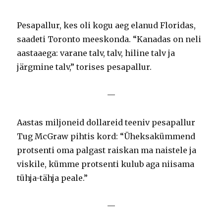
Pesapallur, kes oli kogu aeg elanud Floridas,
saadeti Toronto meeskonda. “Kanadas on neli
aastaaega: varane talv, talv, hiline talv ja
järgmine talv,” torises pesapallur.
—
Aastas miljoneid dollareid teeniv pesapallur
Tug McGraw pihtis kord: “Üheksakümmend
protsenti oma palgast raiskan ma naistele ja
viskile, kümme protsenti kulub aga niisama
tühja-tähja peale.”
—