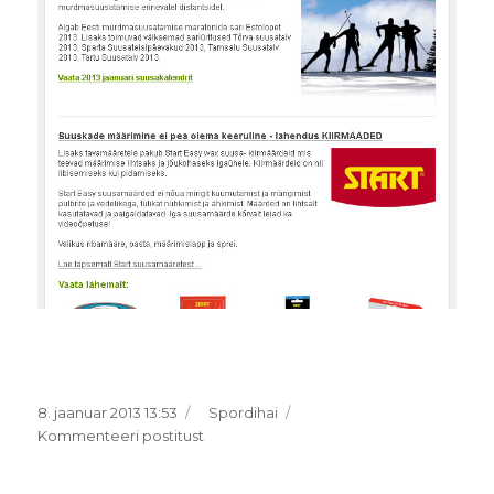
Postitatud
Rubriigid
8. jaanuar 2013 13:53
Spordihai
Ilmunud
Kommenteeri postitust
Spordihai
e-