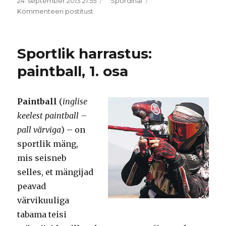
Postitatud
Rubriigid
24. september 2013 21:55
Spordihai
Sport:
Kommenteeri postitust
anekdoodid
ja
naljad
Sportlik harrastus:
paintball, 1. osa
Paintball
(
inglise
keelest paintball –
pall värviga
) – on
sportlik mäng,
mis seisneb
selles, et mängijad
peavad
värvikuuliga
tabama teisi