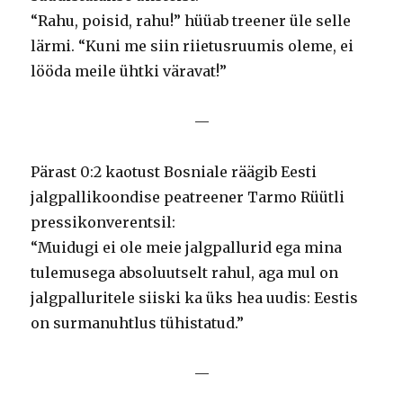
“Rahu, poisid, rahu!” hüüab treener üle selle
lärmi. “Kuni me siin riietusruumis oleme, ei
lööda meile ühtki väravat!”
—
Pärast 0:2 kaotust Bosniale räägib Eesti
jalgpallikoondise peatreener Tarmo Rüütli
pressikonverentsil:
“Muidugi ei ole meie jalgpallurid ega mina
tulemusega absoluutselt rahul, aga mul on
jalgpalluritele siiski ka üks hea uudis: Eestis
on surmanuhtlus tühistatud.”
—