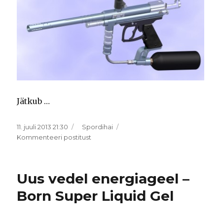
Jätkub …
Postitatud
Rubriigid
11. juuli 2013 21:30
Spordihai
Sportlik
Kommenteeri postitust
harrastus:
paintball,
1.
Uus vedel energiageel –
osa
Born Super Liquid Gel