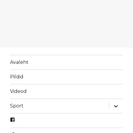
Avaleht
Pildid
Videod
laienda
Sport
alamme