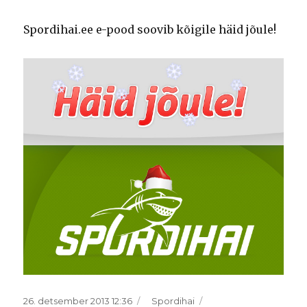
Spordihai.ee e-pood soovib kõigile häid jõule!
Postitatud
Rubriigid
26. detsember 2013 12:36
Spordihai