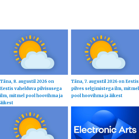
Täna, 8. augustil 2026 on
Täna, 7. augustil 2026 on Eestis
Eestis vahelduva pilvisusega
pilves selgimistega ilm, mitmel
ilm, mitmel pool hoovihma ja
pool hoovihma ja äikest
äikest