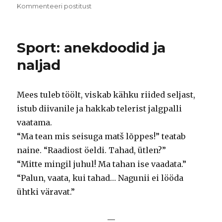
Häid
Kommenteeri postitust
jõule
Sport: anekdoodid ja
naljad
Mees tuleb töölt, viskab kähku riided seljast,
istub diivanile ja hakkab telerist jalgpalli
vaatama.
“Ma tean mis seisuga matš lõppes!” teatab
naine. “Raadiost öeldi. Tahad, ütlen?”
“Mitte mingil juhul! Ma tahan ise vaadata.”
“Palun, vaata, kui tahad… Nagunii ei lööda
ühtki väravat.”
—