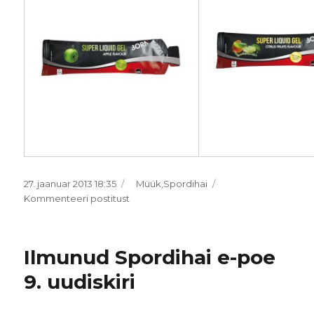
Postitatud
Rubriigid
27. jaanuar 2013 18:35
Müük
,
Spordihai
Uus
Kommenteeri postitust
vedel
energiageel
–
Ilmunud Spordihai e-poe
Born
Super
9. uudiskiri
Liquid
Gel