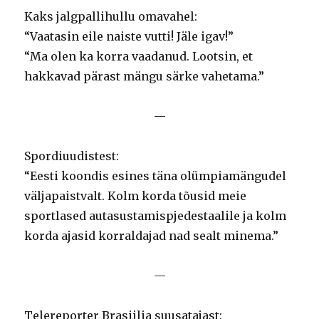
Kaks jalgpallihullu omavahel:
“Vaatasin eile naiste vutti! Jäle igav!”
“Ma olen ka korra vaadanud. Lootsin, et
hakkavad pärast mängu särke vahetama.”
—
Spordiuudistest:
“Eesti koondis esines täna olümpiamängudel
väljapaistvalt. Kolm korda tõusid meie
sportlased autasustamispjedestaalile ja kolm
korda ajasid korraldajad nad sealt minema.”
—
Telereporter Brasiilia suusatajast: