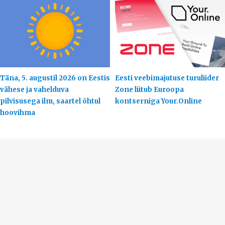
Täna, 5. augustil 2026 on Eestis
Eesti veebimajutuse turuliider
vähese ja vahelduva
Zone liitub Euroopa
pilvisusega ilm, saartel õhtul
kontserniga Your.Online
hoovihma