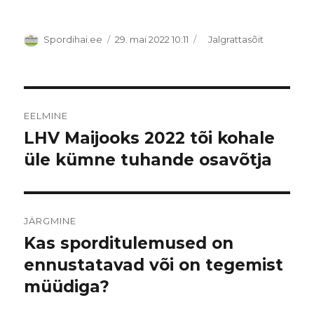
Autor
Postitatud
Rubriigid
Spordihai.ee
29. mai 2022 10:11
Jalgrattasõit
Navigeerimine
EELMINE
LHV Maijooks 2022 tõi kohale
Eelmine
postitus:
üle kümne tuhande osavõtja
JÄRGMINE
Kas sporditulemused on
Järgmine
postitus:
ennustatavad või on tegemist
müüdiga?