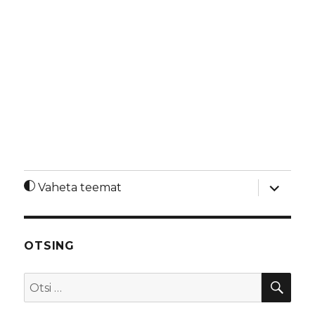
laienda
Vaheta teemat
alamme
OTSING
OTS
Otsi: