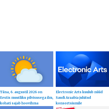
Täna, 6. augustil 2026 on
Electronic Arts kuulub nüüd
Eestis muutliku pilvisusega ilm,
Saudi Araabia juhitud
kohati sajab hoovihma
konsortsiumile