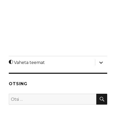
laienda
Vaheta teemat
alamme
OTSING
OTS
Otsi: