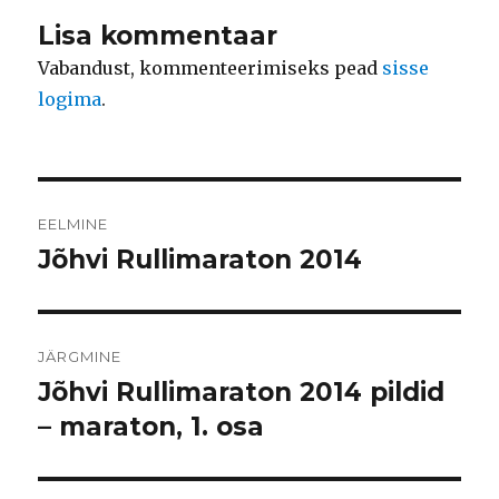
Lisa kommentaar
Vabandust, kommenteerimiseks pead
sisse
logima
.
Navigeerimine
EELMINE
Jõhvi Rullimaraton 2014
Eelmine
postitus:
JÄRGMINE
Jõhvi Rullimaraton 2014 pildid
Järgmine
postitus:
– maraton, 1. osa