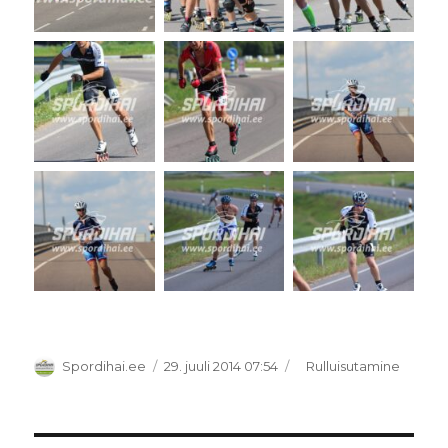
Autor
Postitatud
Rubriigid
Spordihai.ee
29. juuli 2014 07:54
Rulluisutamine