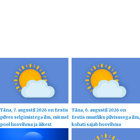
Täna, 7. augustil 2026 on Eestis
Täna, 6. augustil 2026 on
pilves selgimistega ilm, mitmel
Eestis muutliku pilvisusega ilm,
pool hoovihma ja äikest
kohati sajab hoovihma