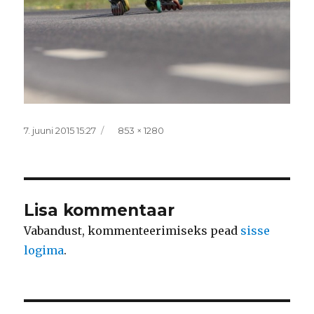
Postitatud
Täissuurus
7. juuni 2015 15:27
853 × 1280
Lisa kommentaar
Vabandust, kommenteerimiseks pead
sisse
logima
.