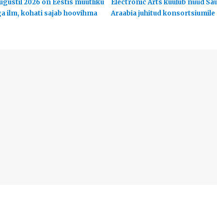
ugustil 2026 on Eestis muutliku
Electronic Arts kuulub nüüd Sa
ga ilm, kohati sajab hoovihma
Araabia juhitud konsortsiumile