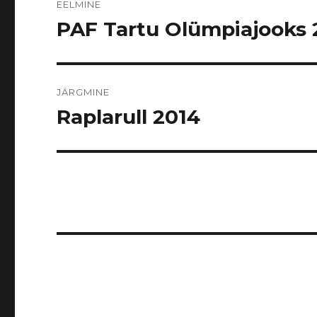
EELMINE
PAF Tartu Olümpiajooks 
Eelmine
postitus:
JÄRGMINE
Raplarull 2014
Järgmine
postitus: