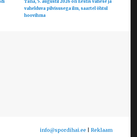
udi
Täna, 5. augustil 2026 on Eestis vähese ja
vahelduva pilvisusega ilm, saartel õhtul
hoovihma
info@spordihai.ee
|
Reklaam