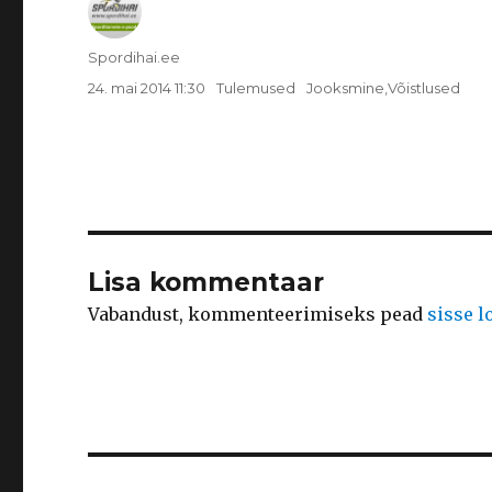
Autor
Spordihai.ee
Postitatud
Rubriigid
Sildid
24. mai 2014 11:30
Tulemused
Jooksmine
,
Võistlused
Lisa kommentaar
Vabandust, kommenteerimiseks pead
sisse 
Navigeerimine