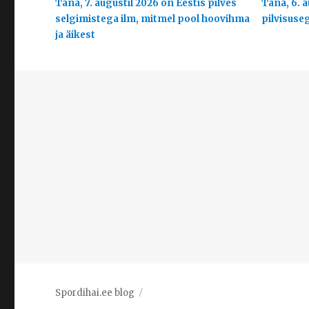
Täna, 7. augustil 2026 on Eestis pilves
Täna, 6. a
selgimistega ilm, mitmel pool hoovihma
pilvisuse
ja äikest
Spordihai.ee blog