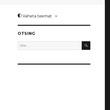
Vaheta teemat
OTSING
OTSI
Otsi: