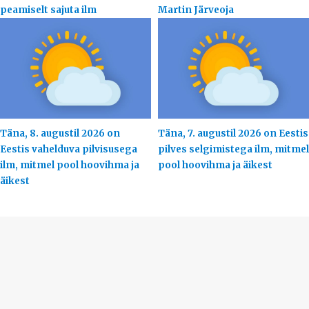
peamiselt sajuta ilm
Martin Järveoja
Täna, 8. augustil 2026 on
Täna, 7. augustil 2026 on Eestis
Eestis vahelduva pilvisusega
pilves selgimistega ilm, mitmel
ilm, mitmel pool hoovihma ja
pool hoovihma ja äikest
äikest