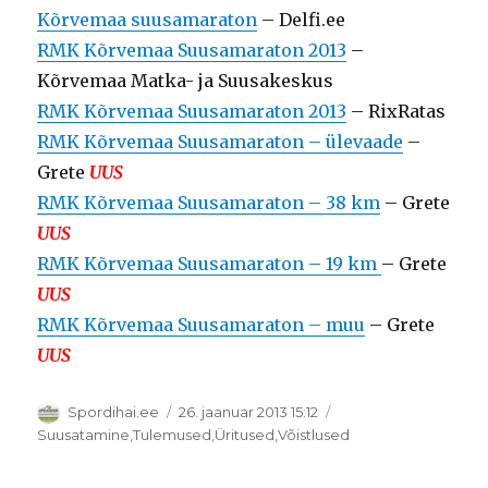
Kõrvemaa suusamaraton
– Delfi.ee
RMK Kõrvemaa Suusamaraton 2013
–
Kõrvemaa Matka- ja Suusakeskus
RMK Kõrvemaa Suusamaraton 2013
– RixRatas
RMK Kõrvemaa Suusamaraton – ülevaade
–
Grete
UUS
RMK Kõrvemaa Suusamaraton – 38 km
– Grete
UUS
RMK Kõrvemaa Suusamaraton – 19 km
– Grete
UUS
RMK Kõrvemaa Suusamaraton – muu
– Grete
UUS
Autor
Postitatud
Spordihai.ee
26. jaanuar 2013 15:12
Rubriigid
Suusatamine
,
Tulemused
,
Üritused
,
Võistlused