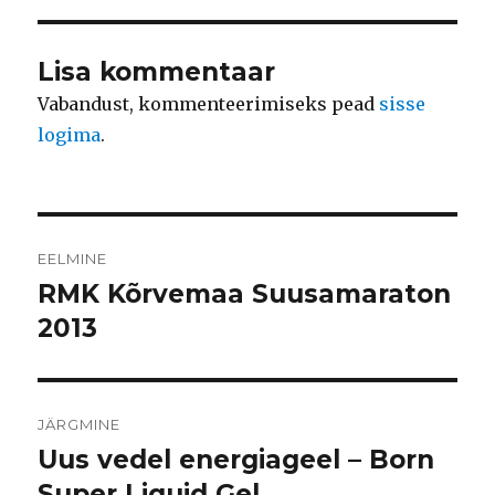
Lisa kommentaar
Vabandust, kommenteerimiseks pead
sisse
logima
.
Navigeerimine
EELMINE
RMK Kõrvemaa Suusamaraton
Eelmine
postitus:
2013
JÄRGMINE
Uus vedel energiageel – Born
Järgmine
postitus:
Super Liquid Gel