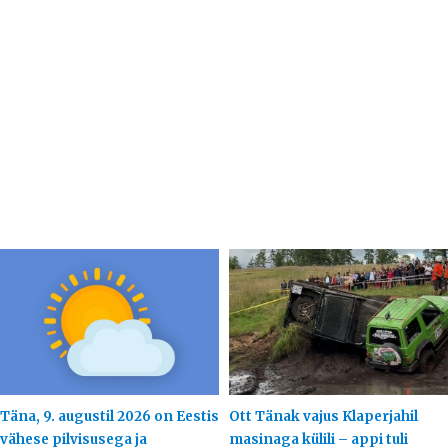
Täna, 9. augustil 2026 on Eestis
Ott Tänak vajus Klaperjahil
vähese pilvisusega ja
masinaga külili – appi tuli