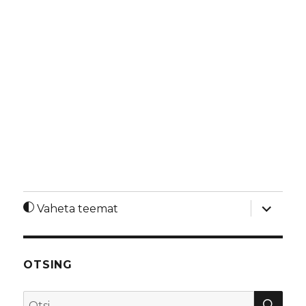
laienda
Vaheta teemat
alamme
OTSING
OTS
Otsi: