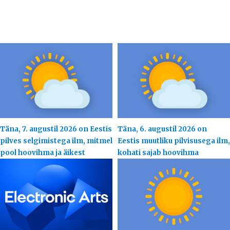
Täna, 7. augustil 2026 on Eestis
Täna, 6. augustil 2026 on
pilves selgimistega ilm, mitmel
Eestis muutliku pilvisusega ilm,
pool hoovihma ja äikest
kohati sajab hoovihma