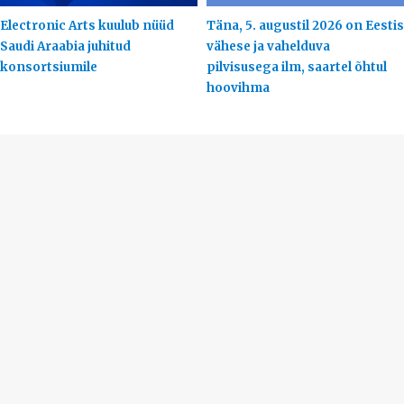
Electronic Arts kuulub nüüd
Täna, 5. augustil 2026 on Eestis
Saudi Araabia juhitud
vähese ja vahelduva
konsortsiumile
pilvisusega ilm, saartel õhtul
hoovihma