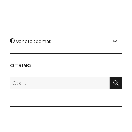
laienda
Vaheta teemat
alamme
OTSING
OTS
Otsi: