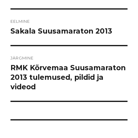
Navigeerimine
EELMINE
Sakala Suusamaraton 2013
Eelmine
postitus:
JÄRGMINE
RMK Kõrvemaa Suusamaraton
Järgmine
postitus:
2013 tulemused, pildid ja
videod