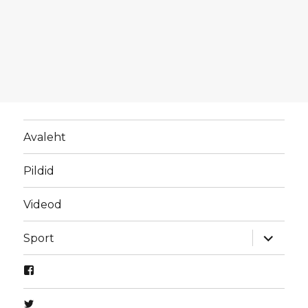
Avaleht
Pildid
Videod
laienda
Sport
alamme