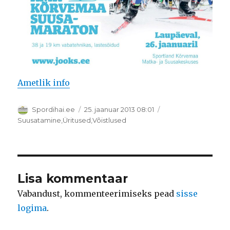
Ametlik info
Autor
Postitatud
Spordihai.ee
25. jaanuar 2013 08:01
Rubriigid
Suusatamine
,
Üritused
,
Võistlused
Lisa kommentaar
Vabandust, kommenteerimiseks pead
sisse
logima
.