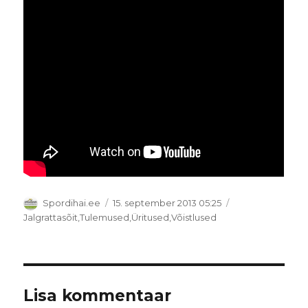
Autor
Postitatud
Spordihai.ee
15. september 2013 05:25
Rubriigid
Jalgrattasõit
,
Tulemused
,
Üritused
,
Võistlused
Lisa kommentaar