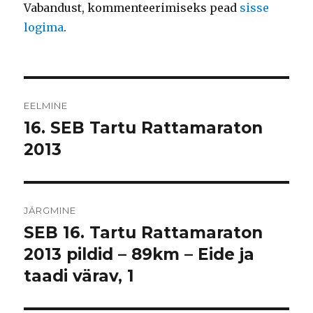
Vabandust, kommenteerimiseks pead
sisse
logima
.
Navigeerimine
EELMINE
16. SEB Tartu Rattamaraton
Eelmine
postitus:
2013
JÄRGMINE
SEB 16. Tartu Rattamaraton
Järgmine
postitus:
2013 pildid – 89km – Eide ja
taadi värav, 1