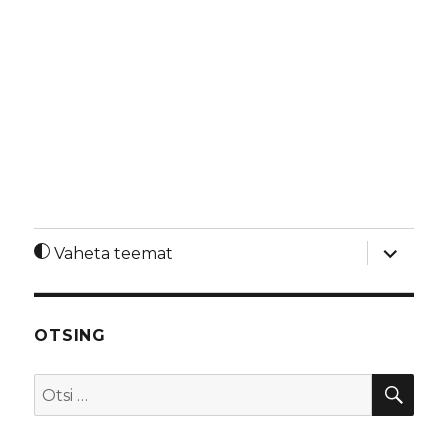
laienda
Vaheta teemat
alamme
OTSING
OTS
Otsi: