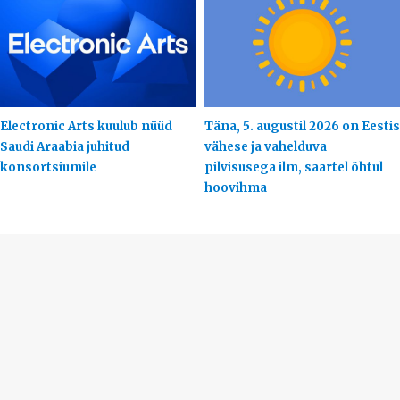
Electronic Arts kuulub nüüd
Täna, 5. augustil 2026 on Eestis
Saudi Araabia juhitud
vähese ja vahelduva
konsortsiumile
pilvisusega ilm, saartel õhtul
hoovihma