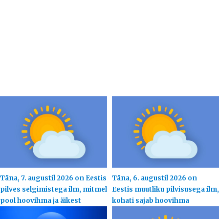
Täna, 7. augustil 2026 on Eestis
Täna, 6. augustil 2026 on
pilves selgimistega ilm, mitmel
Eestis muutliku pilvisusega ilm,
pool hoovihma ja äikest
kohati sajab hoovihma