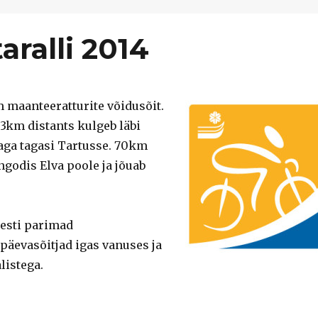
aralli 2014
m maanteeratturite võidusõit.
33km distants kulgeb läbi
saga tagasi Tartusse. 70km
ngodis Elva poole ja jõuab
 Eesti parimad
päevasõitjad igas vanuses ja
listega.