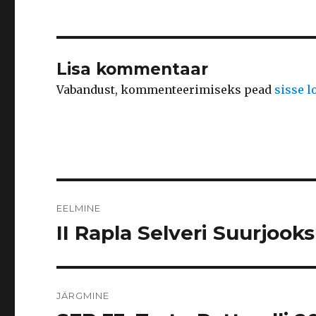
Lisa kommentaar
Vabandust, kommenteerimiseks pead
sisse 
Navigeerimine
EELMINE
II Rapla Selveri Suurjook
Eelmine
postitus:
JÄRGMINE