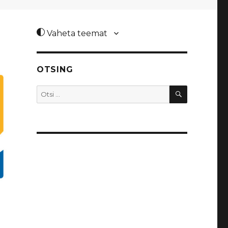
Vaheta teemat
OTSING
OTSI
Otsi: