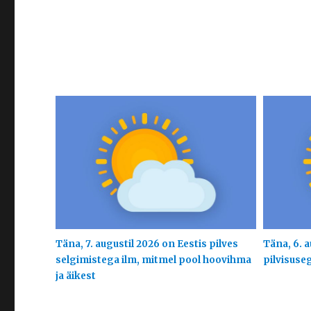
Täna, 7. augustil 2026 on Eestis pilves
Täna, 6. a
selgimistega ilm, mitmel pool hoovihma
pilvisuse
ja äikest