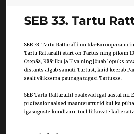
SEB 33. Tartu Ratt
SEB 33. Tartu Rattaralli on Ida-Euroopa suuri
Tartu Rattaralli start on Tartus ning pikem 1
Otepää, Kääriku ja Elva ning jõuab lõpuks ot
distants algab samuti Tartust, kuid keerab Pa
sealt väiksema paunaga tagasi Tartusse.
SEB Tartu Rattarallil osalevad igal aastal nii
professionaalsed maanteratturid kui ka püha
igasuguste kondiauru toel liikuvate kaheratta