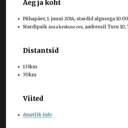
Aeg ja koht
Pühapäev, 1. juuni 2014, stardid algusega 10:0
Stardipaik
, aadressil Turu 10,
Aura keskuse ees
Distantsid
133km
70km
Viited
Ametlik info