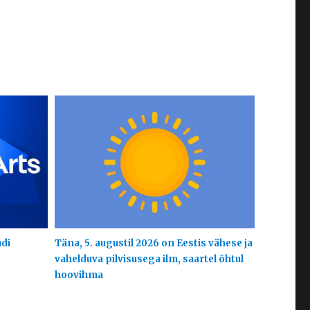
udi
Täna, 5. augustil 2026 on Eestis vähese ja
vahelduva pilvisusega ilm, saartel õhtul
hoovihma