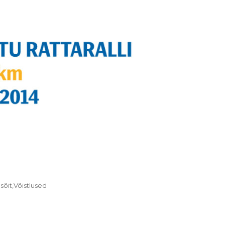
sõit
,
Võistlused