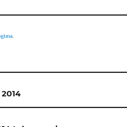
logima
.
s 2014