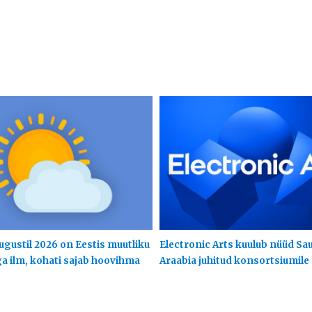
ugustil 2026 on Eestis muutliku
Electronic Arts kuulub nüüd Sa
ga ilm, kohati sajab hoovihma
Araabia juhitud konsortsiumile